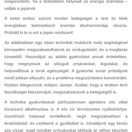
megszüntetni, ha a testünkben helyreáll az energia áramlása –
vallják a japánok.
A keleti ember szerint minden betegséget a test és lélek
energiáiban bekövetkező áramlás diszharmóniája okozza.
Próbáld ki te is ezt a japán módszert!
Az alábbiakban egy olyan technikát mutatunk mely segítségével
könnyedén megszabadulhatunk az orrdugulástól, és a megfázás
tüneteitől. Használjuk az alábbi gyakorlatot annak érdekében,
hogy megnyissuk az eldugult orrjáratokat, légutakat, és
helyreállítsuk a torok egészségét. A gyakorlat során próbáljunk
minél jobban ellazulni, és a probléma megszűnésére koncentrálni.
Közben lélegezzünk mélyen, lassan. Azáltal, hogy a testben levő
feszültséget felszámoljuk, megszabadulunk a betegségtől is.
A technika gyakorlásával párhuzamosan ajánlatos sós oldat
kúraszerű alkalmazása is. A sós víz természetes nyálkahártya-
összehúzó hatással rendelkezik, segít megszabadítani a
lerakódástól, és csökkenti a gyulladást is. Inhaláljunk egy kevés
sós vízzel, majd mindkét orrlyukunkat öblítsük át otthon készített