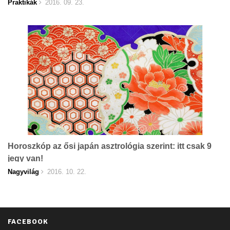
Praktikák
2016. 09. 23.
Horoszkóp az ősi japán asztrológia szerint: itt csak 9
jegy van!
Nagyvilág
2016. 10. 22.
FACEBOOK