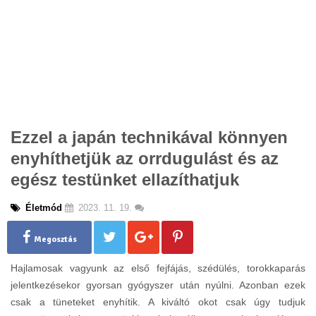
Ezzel a japán technikával könnyen
enyhíthetjük az orrdugulást és az
egész testünket ellazíthatjuk
Életmód
2023. 11. 19.
Megosztás
Hajlamosak vagyunk az első fejfájás, szédülés, torokkaparás
jelentkezésekor gyorsan gyógyszer után nyúlni. Azonban ezek
csak a tüneteket enyhítik. A kiváltó okot csak úgy tudjuk