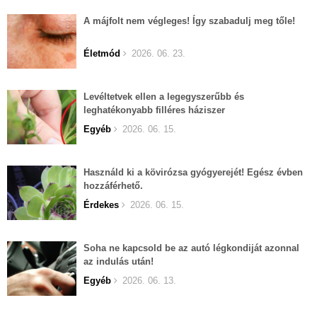
A májfolt nem végleges! Így szabadulj meg tőle!
Életmód
2026. 06. 23.
Levéltetvek ellen a legegyszerűbb és
leghatékonyabb filléres háziszer
Egyéb
2026. 06. 15.
Használd ki a kövirózsa gyógyerejét! Egész évben
hozzáférhető.
Érdekes
2026. 06. 15.
Soha ne kapcsold be az autó légkondiját azonnal
az indulás után!
Egyéb
2026. 06. 13.