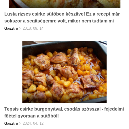
Lusta rizses csirke sütőben készítve! Ez a recept már
sokszor a segítségemre volt, mikor nem tudtam mi
legyen az ebéd!
Gasztro
2018. 09. 14.
Tepsis csirke burgonyával, csodás szósszal - fejedelmi
főétel gyorsan a sütőből!
Gasztro
2024. 04. 12.