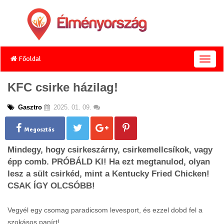
Főoldal
T
o
g
KFC csirke házilag!
g
l
Gasztro
2025. 01. 09.
e
n
a
Megosztás
v
Mindegy, hogy csirkeszárny, csirkemellcsíkok, vagy
i
g
épp comb. PRÓBÁLD KI! Ha ezt megtanulod, olyan
a
lesz a sült csirkéd, mint a Kentucky Fried Chicken!
t
CSAK ÍGY OLCSÓBB!
i
o
n
Vegyél egy csomag paradicsom levesport, és ezzel dobd fel a
szokásos panírt!