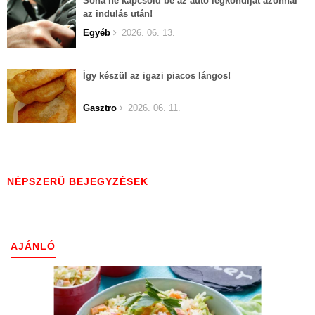
Soha ne kapcsold be az autó légkondiját azonnal
az indulás után!
Egyéb
2026. 06. 13.
Így készül az igazi piacos lángos!
Gasztro
2026. 06. 11.
NÉPSZERŰ BEJEGYZÉSEK
AJÁNLÓ