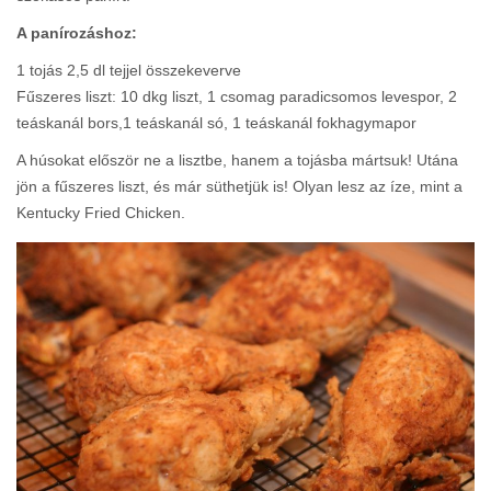
A panírozáshoz:
1 tojás 2,5 dl tejjel összekeverve
Fűszeres liszt: 10 dkg liszt, 1 csomag paradicsomos levespor, 2
teáskanál bors,1 teáskanál só, 1 teáskanál fokhagymapor
A húsokat először ne a lisztbe, hanem a tojásba mártsuk! Utána
jön a fűszeres liszt, és már süthetjük is! Olyan lesz az íze, mint a
Kentucky Fried Chicken.