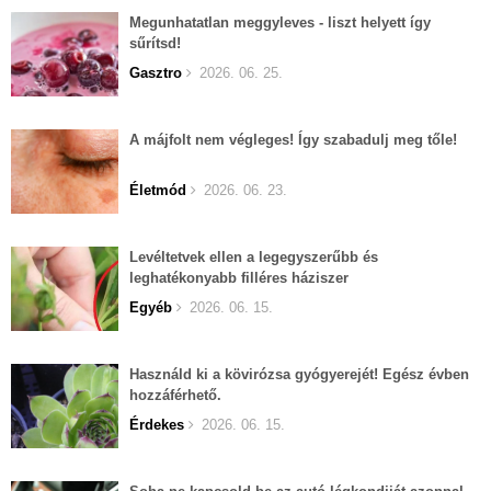
Megunhatatlan meggyleves - liszt helyett így
sűrítsd!
Gasztro
2026. 06. 25.
A májfolt nem végleges! Így szabadulj meg tőle!
Életmód
2026. 06. 23.
Levéltetvek ellen a legegyszerűbb és
leghatékonyabb filléres háziszer
Egyéb
2026. 06. 15.
Használd ki a kövirózsa gyógyerejét! Egész évben
hozzáférhető.
Érdekes
2026. 06. 15.