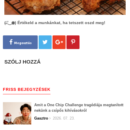
(̶◉͛‿◉̶) Értékeld a munkánkat, ha tetszett oszd meg!
Megosztás
SZÓLJ HOZZÁ
FRISS BEJEGYZÉSEK
Amit a One Chip Challenge tragédiája megtanított
nekünk a csípős kihívásokról
Gasztro
2026. 07. 23.