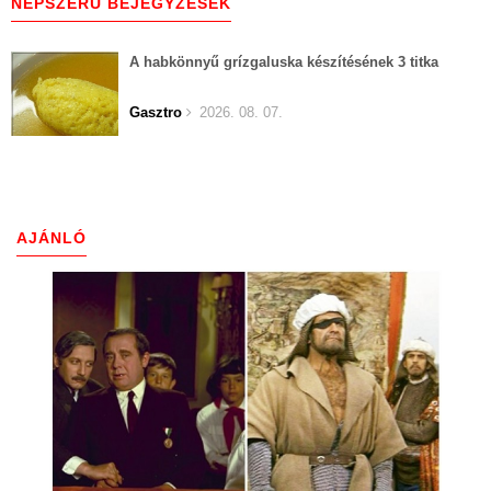
NÉPSZERŰ BEJEGYZÉSEK
A habkönnyű grízgaluska készítésének 3 titka
Gasztro
2026. 08. 07.
AJÁNLÓ