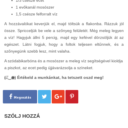
1/3 csésze ecet
1 evőkanál mosószer
1,5 csésze felforralt víz
A hozzávalókat keverjük el, majd töltsük a flakonba. Rázzuk jól
össze. Spricceljük be vele a szőnyeg felületét. Még meleg legyen
a víz! Hagyjuk állni 5 percig, majd egy kefével dörzsöljük át az
egészet. Látni fogjuk, hogy a foltok teljesen eltűnnek, és a
szőnyegünk szebb lesz, mint valaha.
A szódabikarbóna és a mosószer a meleg víz segítségével kioldja
a piszkot, az ecet pedig újjávarázsolja a színeket.
(̶◉͛‿◉̶) Értékeld a munkánkat, ha tetszett oszd meg!
Megosztás
SZÓLJ HOZZÁ