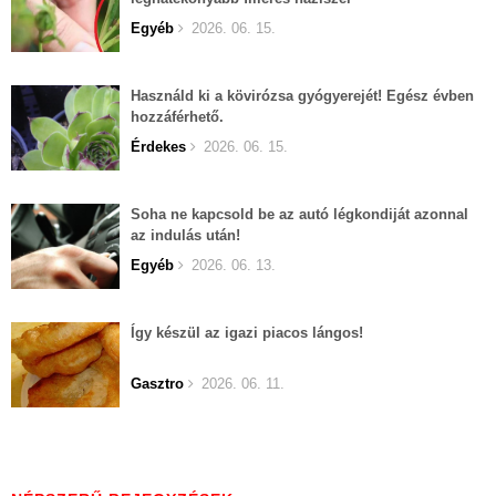
Egyéb
2026. 06. 15.
Használd ki a kövirózsa gyógyerejét! Egész évben
hozzáférhető.
Érdekes
2026. 06. 15.
Soha ne kapcsold be az autó légkondiját azonnal
az indulás után!
Egyéb
2026. 06. 13.
Így készül az igazi piacos lángos!
Gasztro
2026. 06. 11.