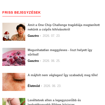
FRISS BEJEGYZÉSEK
Amit a One Chip Challenge tragédiája megtanított
nekünk a csípős kihívásokról
Gasztro
2026. 07. 23.
Megunhatatlan meggyleves - liszt helyett így
sűrítsd!
Gasztro
2026. 06. 25.
A májfolt nem végleges! Így szabadulj meg tőle!
Életmód
2026. 06. 23.
Levéltetvek ellen a legegyszerűbb és
leghatékonyabb filléres háziszer