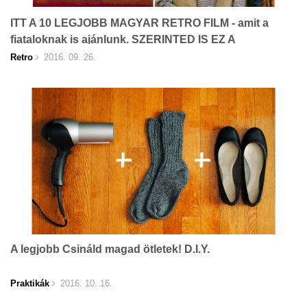
ITT A 10 LEGJOBB MAGYAR RETRO FILM - amit a
fiataloknak is ajánlunk. SZERINTED IS EZ A
TOPLISTA?
Retro
2016. 09. 26.
A legjobb Csináld magad ötletek! D.I.Y.
Praktikák
2016. 10. 16.