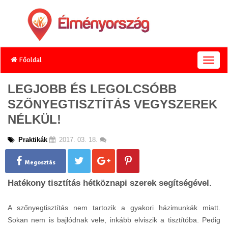
Főoldal
T
o
g
LEGJOBB ÉS LEGOLCSÓBB
g
SZŐNYEGTISZTÍTÁS VEGYSZEREK
l
e
NÉLKÜL!
n
a
Praktikák
2017. 03. 18.
v
i
g
Megosztás
a
Hatékony tisztítás hétköznapi szerek segítségével.
t
i
o
A szőnyegtisztítás nem tartozik a gyakori házimunkák miatt.
n
Sokan nem is bajlódnak vele, inkább elviszik a tisztítóba. Pedig