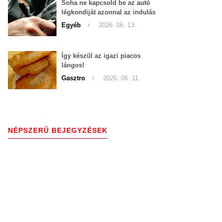
Soha ne kapcsold be az autó
légkondiját azonnal az indulás
után!
Egyéb
2026. 06. 13.
Így készül az igazi piacos
lángos!
Gasztro
2026. 06. 11.
NÉPSZERŰ BEJEGYZÉSEK