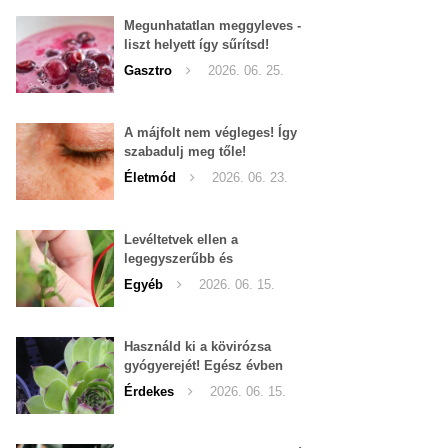
Megunhatatlan meggyleves -
liszt helyett így sűrítsd!
Gasztro
2026. 06. 25.
A májfolt nem végleges! Így
szabadulj meg tőle!
Életmód
2026. 06. 23.
Levéltetvek ellen a
legegyszerűbb és
leghatékonyabb filléres
Egyéb
2026. 06. 15.
háziszer
Használd ki a kövirózsa
gyógyerejét! Egész évben
hozzáférhető.
Érdekes
2026. 06. 15.