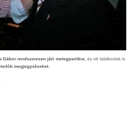
 Gábor rendszeresen járt melegpartikra
, és ott találkoztak is.
omofób megjegyzéseket.
!