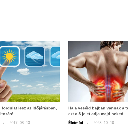
 fordulat lesz az időjárásban,
Ha a veséid bajban vannak a t
ltozás!
ezt a 8 jelet adja majd neked
2017. 08. 13.
Életmód
2023. 10. 10.