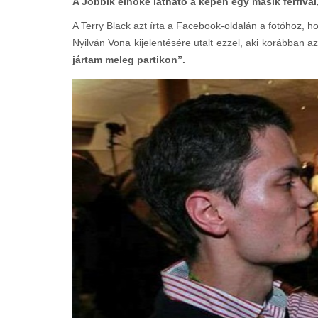
A Jobbik elnöke látható a képen egy másik férfival
A Terry Black azt írta a Facebook-oldalán a fotóhoz, 
Nyilván Vona kijelentésére utalt ezzel, aki korábban 
jártam meleg partikon”.