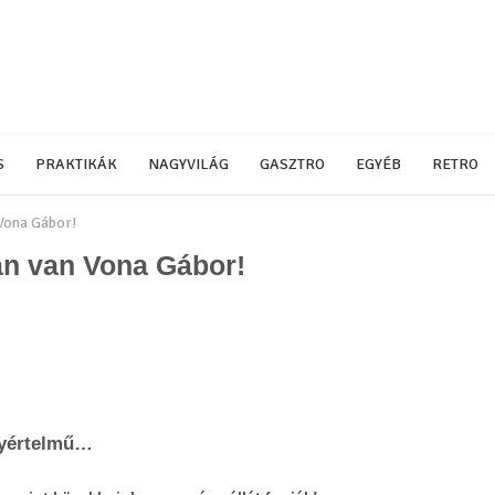
S
PRAKTIKÁK
NAGYVILÁG
GASZTRO
EGYÉB
RETRO
ona Gábor!
 van Vona Gábor!
egyértelmű…