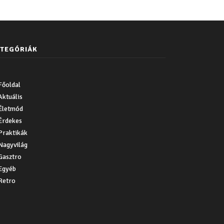
TEGÓRIÁK
Főoldal
Aktuális
Életmód
Érdekes
Praktikák
Nagyvilág
Gasztro
Egyéb
Retro