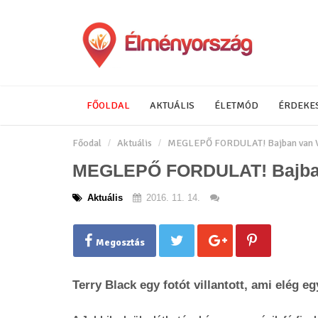
FŐOLDAL
AKTUÁLIS
ÉLETMÓD
ÉRDEKE
Főodal
Aktuális
MEGLEPŐ FORDULAT! Bajban van V
MEGLEPŐ FORDULAT! Bajban
Aktuális
2016. 11. 14.
Megosztás
Terry Black egy fotót villantott, ami elég 