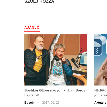
SZÓLJ HOZZÁ
AJÁNLÓ
Bochkor Gábor nagyon kitálalt Boros
Hétfőtől
Lajosról!
jön a vá
Egyéb
2017. 06. 28.
Aktuális