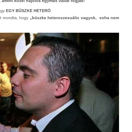
, amint közel hajolva egymás vállát fogják!
hogy
EGY BÜSZKE HETERÓ
.
azt mondta, hogy
„büszke heteroszexuális vagyok, soha nem