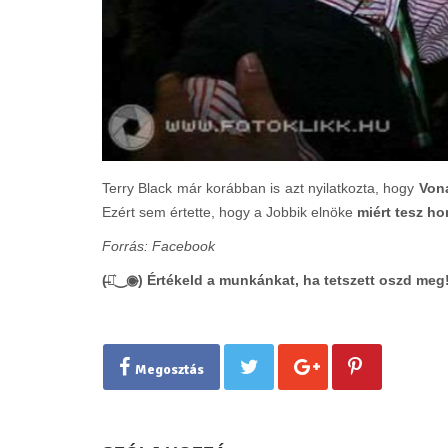
Terry Black már korábban is azt nyilatkozta, hogy
Vona
Ezért sem értette, hogy a Jobbik elnöke
miért tesz h
Forrás: Facebook
(̶◉͛‿◉̶) Értékeld a munkánkat, ha tetszett oszd meg
Megosztás