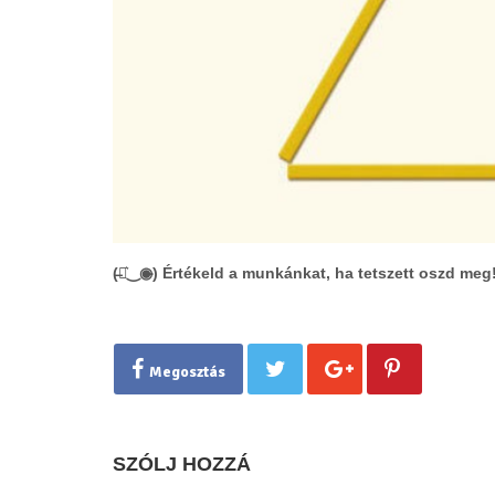
(̶◉͛‿◉̶) Értékeld a munkánkat, ha tetszett oszd meg
Megosztás
SZÓLJ HOZZÁ