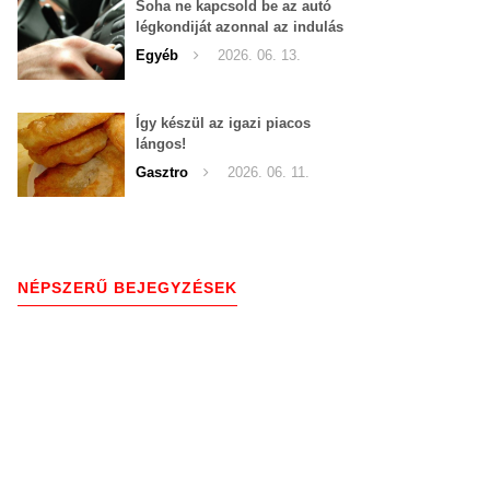
Soha ne kapcsold be az autó
légkondiját azonnal az indulás
után!
Egyéb
2026. 06. 13.
Így készül az igazi piacos
lángos!
Gasztro
2026. 06. 11.
NÉPSZERŰ BEJEGYZÉSEK