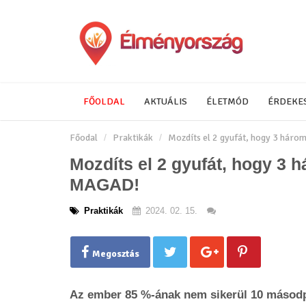
FŐOLDAL
AKTUÁLIS
ÉLETMÓD
ÉRDEKE
Főodal
Praktikák
Mozdíts el 2 gyufát, hogy 3 hár
Mozdíts el 2 gyufát, hogy 3
MAGAD!
Praktikák
2024. 02. 15.
Megosztás
Az ember 85 %-ának nem sikerül 10 másodp