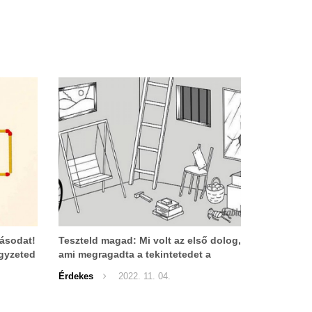
tásodat!
Teszteld magad: Mi volt az első dolog,
égyzeted
ami megragadta a tekintetedet a
képen
Érdekes
2022. 11. 04.