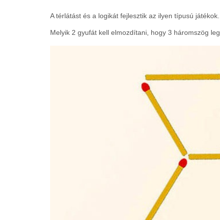
A térlátást és a logikát fejlesztik az ilyen típusú játék
Melyik 2 gyufát kell elmozdítani, hogy 3 háromszög l