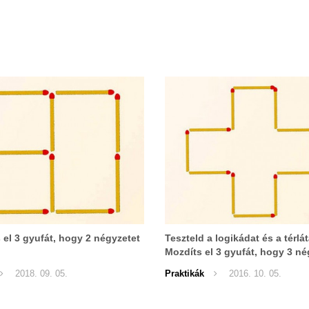
 el 3 gyufát, hogy 2 négyzetet
Teszteld a logikádat és a térlá
Mozdíts el 3 gyufát, hogy 3 n
legyen!
2018. 09. 05.
Praktikák
2016. 10. 05.