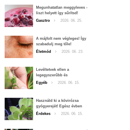
Megunhatatlan meggyleves -
liszt helyett így sűrítsd!
Gasztro
2026. 06. 25.
A májfolt nem végleges! Így
szabadulj meg tőle!
Életmód
2026. 06. 23.
Levéltetvek ellen a
legegyszerűbb és
leghatékonyabb filléres
Egyéb
2026. 06. 15.
háziszer
Használd ki a kövirózsa
gyógyerejét! Egész évben
hozzáférhető.
Érdekes
2026. 06. 15.