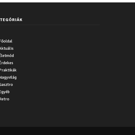
TEGÓRIÁK
Főoldal
Aktuális
Életmód
Érdekes
Praktikák
Nagyvilág
Gasztro
Egyéb
Retro