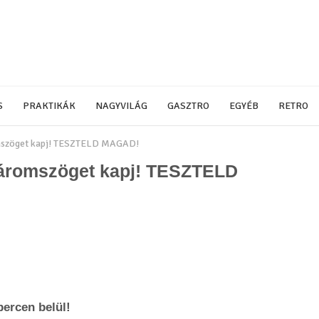
S
PRAKTIKÁK
NAGYVILÁG
GASZTRO
EGYÉB
RETRO
omszöget kapj! TESZTELD MAGAD!
 háromszöget kapj! TESZTELD
ercen belül!