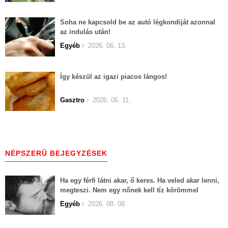
Soha ne kapcsold be az autó légkondiját azonnal
az indulás után!
Egyéb
2026. 06. 13.
Így készül az igazi piacos lángos!
Gasztro
2026. 06. 11.
NÉPSZERŰ BEJEGYZÉSEK
Ha egy férfi látni akar, ő keres. Ha veled akar lenni,
megteszi. Nem egy nőnek kell tíz körömmel
belekapaszkodva mindent feláldozni.
Egyéb
2026. 08. 08.