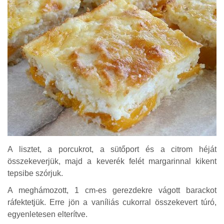
A lisztet, a porcukrot, a sütőport és a citrom héját
összekeverjük, majd a keverék felét margarinnal kikent
tepsibe szórjuk.
A meghámozott, 1 cm-es gerezdekre vágott barackot
ráfektetjük. Erre jön a vaníliás cukorral összekevert túró,
egyenletesen elterítve.