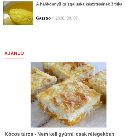
A habkönnyű grízgaluska készítésének 3 titka
Gasztro
2026. 08. 07.
AJÁNLÓ
Kócos túrós - Nem kell gyúrni, csak rétegekben