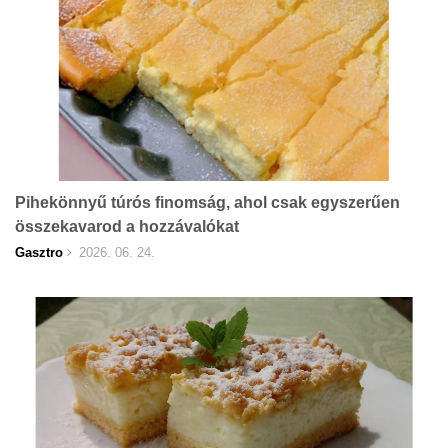
Pihekönnyű túrós finomság, ahol csak egyszerűen
összekavarod a hozzávalókat
Gasztro
2026. 06. 24.