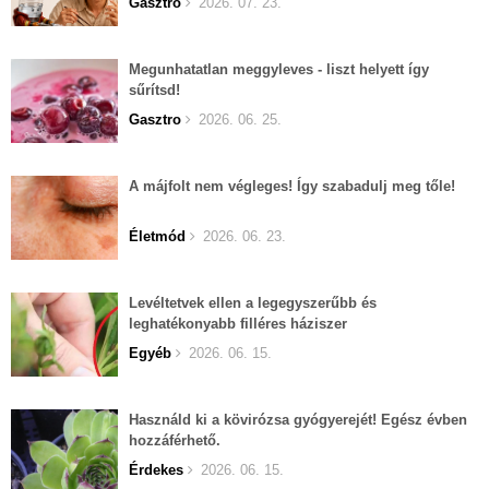
Gasztro
2026. 07. 23.
Megunhatatlan meggyleves - liszt helyett így
sűrítsd!
Gasztro
2026. 06. 25.
A májfolt nem végleges! Így szabadulj meg tőle!
Életmód
2026. 06. 23.
Levéltetvek ellen a legegyszerűbb és
leghatékonyabb filléres háziszer
Egyéb
2026. 06. 15.
Használd ki a kövirózsa gyógyerejét! Egész évben
hozzáférhető.
Érdekes
2026. 06. 15.