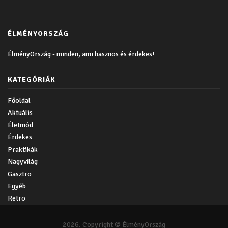
ÉLMÉNYORSZÁG
ÉlményOrszág - minden, ami hasznos és érdekes!
KATEGÓRIÁK
Főoldal
Aktuális
Életmód
Érdekes
Praktikák
Nagyvilág
Gasztro
Egyéb
Retro
2026. Copyright © ÉlményOrszág