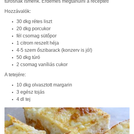
túrósnak ismerik. Érdemes megtanulni a receptet!
Hozzávalók:
30 dkg rétes liszt
20 dkg porcukor
fél csomag sütőpor
1 citrom reszelt héja
4-5 szem őszibarack (konzerv is jó!)
50 dkg túró
2 csomag vaníliás cukor
A tetejére:
10 dkg olvasztott margarin
3 egész tojás
4 dl tej