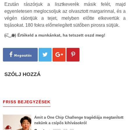
Ezután rászórjuk a lisztkeverék másik felét, majd
egyenletesen meglocsoljuk az olvasztott margarinnal, és a
végén ráöntjük a tejet, melyben előtte elkevertük a
tojásokat. 180 fokra előmelegített sütőben pirosra sütjük.
(̶◉͛‿◉̶) Értékeld a munkánkat, ha tetszett oszd meg!
Megosztás
SZÓLJ HOZZÁ
FRISS BEJEGYZÉSEK
Amit a One Chip Challenge tragédiája megtanított
nekünk a csípős kihívásokról