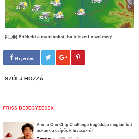
(̶◉͛‿◉̶) Értékeld a munkánkat, ha tetszett oszd meg!
Megosztás
SZÓLJ HOZZÁ
FRISS BEJEGYZÉSEK
Amit a One Chip Challenge tragédiája megtanított
nekünk a csípős kihívásokról
Gasztro
2026. 07. 23.