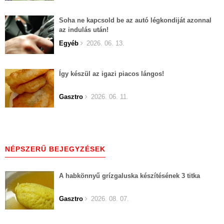
Soha ne kapcsold be az autó légkondiját azonnal
az indulás után!
Egyéb
2026. 06. 13.
Így készül az igazi piacos lángos!
Gasztro
2026. 06. 11.
NÉPSZERŰ BEJEGYZÉSEK
A habkönnyű grízgaluska készítésének 3 titka
Gasztro
2026. 08. 07.