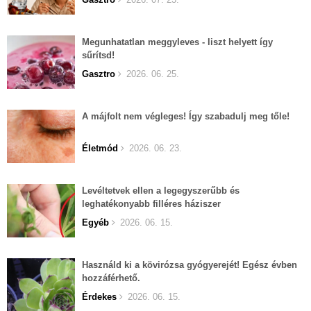
Megunhatatlan meggyleves - liszt helyett így
sűrítsd!
Gasztro
2026. 06. 25.
A májfolt nem végleges! Így szabadulj meg tőle!
Életmód
2026. 06. 23.
Levéltetvek ellen a legegyszerűbb és
leghatékonyabb filléres háziszer
Egyéb
2026. 06. 15.
Használd ki a kövirózsa gyógyerejét! Egész évben
hozzáférhető.
Érdekes
2026. 06. 15.