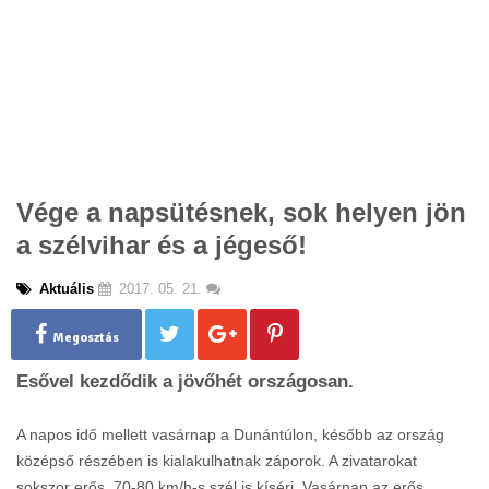
Vége a napsütésnek, sok helyen jön
a szélvihar és a jégeső!
Aktuális
2017. 05. 21.
Megosztás
Esővel kezdődik a jövőhét országosan.
A napos idő mellett vasárnap a Dunántúlon, később az ország
középső részében is kialakulhatnak záporok. A zivatarokat
sokszor erős, 70-80 km/h-s szél is kíséri. Vasárnap az erős