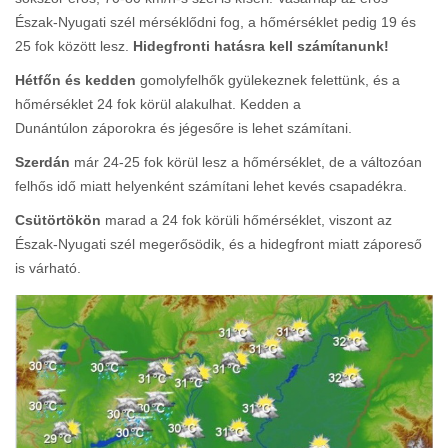
Észak-Nyugati szél mérséklődni fog, a hőmérséklet pedig 19 és
25 fok között lesz.
Hidegfronti hatásra kell számítanunk!
Hétfőn és kedden
gomolyfelhők gyülekeznek felettünk, és a
hőmérséklet 24 fok körül alakulhat. Kedden a
Dunántúlon záporokra és jégesőre is lehet számítani.
Szerdán
már 24-25 fok körül lesz a hőmérséklet, de a változóan
felhős idő miatt helyenként számítani lehet kevés csapadékra.
Csütörtökön
marad a 24 fok körüli hőmérséklet, viszont az
Észak-Nyugati szél megerősödik, és a hidegfront miatt záporeső
is várható.