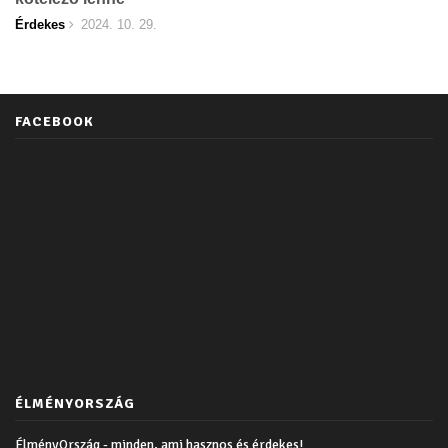
Érdekes
2024. 10. 29.
FACEBOOK
ÉLMÉNYORSZÁG
ÉlményOrszág - minden, ami hasznos és érdekes!