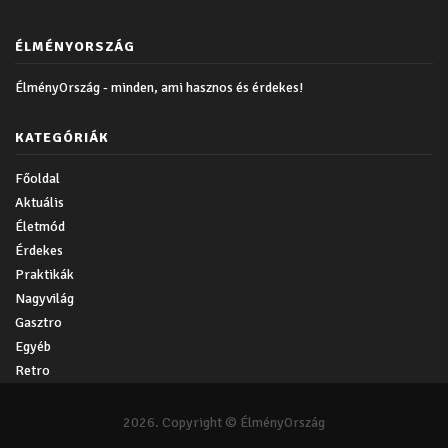
ÉLMÉNYORSZÁG
ÉlményOrszág - minden, ami hasznos és érdekes!
KATEGÓRIÁK
Főoldal
Aktuális
Életmód
Érdekes
Praktikák
Nagyvilág
Gasztro
Egyéb
Retro
2026. Copyright © ÉlményOrszág