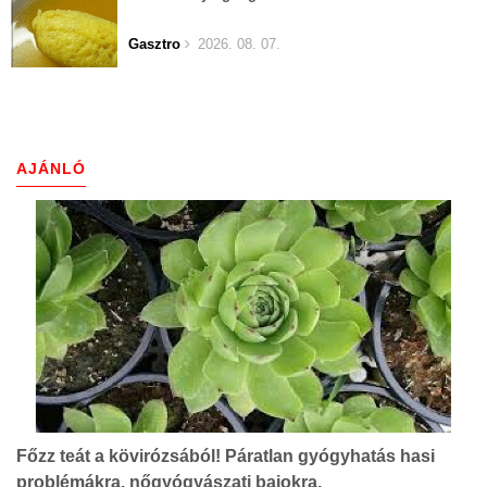
Gasztro
2026. 08. 07.
AJÁNLÓ
Főzz teát a kövirózsából! Páratlan gyógyhatás hasi
problémákra, nőgyógyászati bajokra.