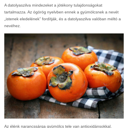
A datolyaszilva mindezeket a jótékony tulajdonságokat
tartalmazza. Az ógörög nyelvben ennek a gyümölcsnek a nevét
„istenek eledelének” fordítják, és a datolyaszilva valóban méltó a
nevéhez.
Az élénk narancssárga gyümölcs tele van antioxidánsokkal,