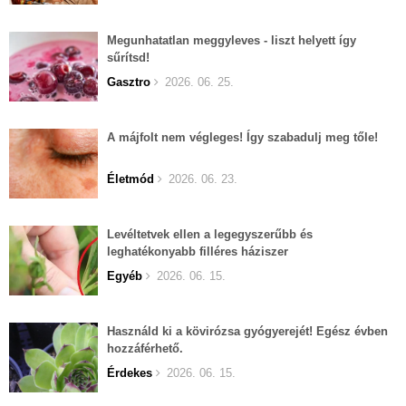
Megunhatatlan meggyleves - liszt helyett így
sűrítsd!
Gasztro
2026. 06. 25.
A májfolt nem végleges! Így szabadulj meg tőle!
Életmód
2026. 06. 23.
Levéltetvek ellen a legegyszerűbb és
leghatékonyabb filléres háziszer
Egyéb
2026. 06. 15.
Használd ki a kövirózsa gyógyerejét! Egész évben
hozzáférhető.
Érdekes
2026. 06. 15.