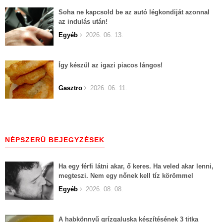
Soha ne kapcsold be az autó légkondiját azonnal
az indulás után!
Egyéb
2026. 06. 13.
Így készül az igazi piacos lángos!
Gasztro
2026. 06. 11.
NÉPSZERŰ BEJEGYZÉSEK
Ha egy férfi látni akar, ő keres. Ha veled akar lenni,
megteszi. Nem egy nőnek kell tíz körömmel
belekapaszkodva mindent feláldozni.
Egyéb
2026. 08. 08.
A habkönnyű grízgaluska készítésének 3 titka