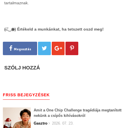
tartalmaznak.
(̶◉͛‿◉̶) Értékeld a munkánkat, ha tetszett oszd meg!
Megosztás
SZÓLJ HOZZÁ
FRISS BEJEGYZÉSEK
Amit a One Chip Challenge tragédiája megtanított
nekünk a csípős kihívásokról
Gasztro
2026. 07. 23.