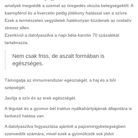
amelyek megvédik a szemet az öregedés okozta betegségektől. A
kaempferol és a kvercetin pedig jótékony hatással van a szívre.
Ezek a természetes vegyületek hatékonyan küzdenek az oxidatív
stressz ellen.
Ezenkívül a datolyaszilva a napi béta-karotin 70 százalékát
tartalmazza.
Nem csak friss, de aszalt formában is
egészséges.
Támogatja az immunrendszer egészségét, a haj és a bőr
szépségét.
Javítja a szív és az erek egészségét.
A légutak és a gyomor-bél traktus nyálkahártyájának állapotára is
kedvező hatása van.
A datolyaszilva fogyasztása ajánlott a pajzsmirigybetegségben
szenvedők számára, mivel ezek a gyümölcsök sok jódot