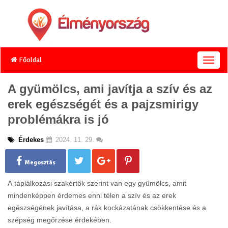
Főoldal
T
o
g
A gyümölcs, ami javítja a szív és az
g
erek egészségét és a pajzsmirigy
l
e
problémákra is jó
n
a
Érdekes
2024. 11. 29.
v
i
g
Megosztás
a
t
A táplálkozási szakértők szerint van egy gyümölcs, amit
i
mindenképpen érdemes enni télen a szív és az erek
o
egészségének javítása, a rák kockázatának csökkentése és a
n
szépség megőrzése érdekében.