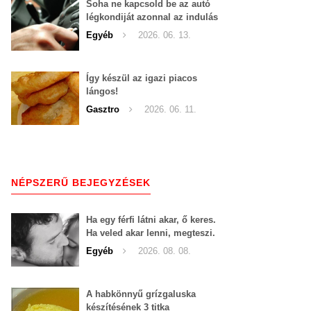
Soha ne kapcsold be az autó
légkondiját azonnal az indulás
után!
Egyéb
2026. 06. 13.
Így készül az igazi piacos
lángos!
Gasztro
2026. 06. 11.
NÉPSZERŰ BEJEGYZÉSEK
Ha egy férfi látni akar, ő keres.
Ha veled akar lenni, megteszi.
Nem egy nőnek kell tíz
Egyéb
2026. 08. 08.
körömmel belekapaszkodva
mindent feláldozni.
A habkönnyű grízgaluska
készítésének 3 titka