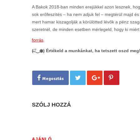
A Bakok 2018-ban minden erejükkel azon lesznek, hogy
sok erőfeszítés – ha nem adjuk fel – megtérül majd és
mert hamar kiszagolják a körülötted lévők a pénz szag
szeretnél, de minden esetben mérlegeld, hogy ki miért
forrás
(̶◉͛‿◉̶) Értékeld a munkánkat, ha tetszett oszd meg
Megosztás
SZÓLJ HOZZÁ
AJÁNLÓ