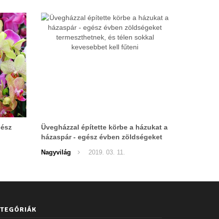
gész
Üvegházzal építette körbe a házukat a
házaspár - egész évben zöldségeket
termeszthetnek, és télen sokkal
Nagyvilág
2019. 03. 11.
kevesebbet kell fűteni
TEGÓRIÁK