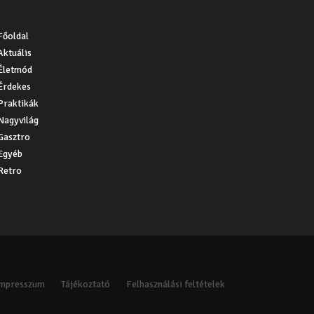
Főoldal
Aktuális
Életmód
Érdekes
Praktikák
Nagyvilág
Gasztro
Egyéb
Retro
Impresszum
Tájékoztató
Felhasználási feltételek