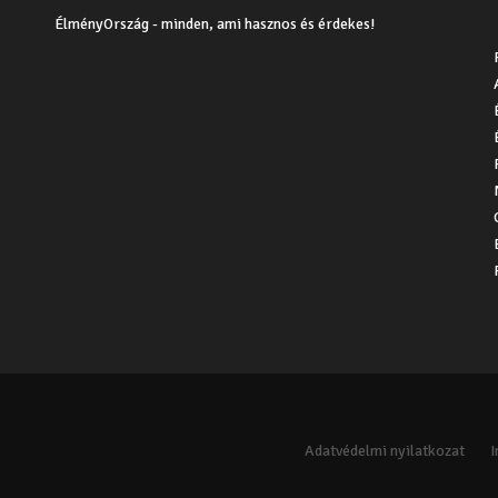
ÉlményOrszág - minden, ami hasznos és érdekes!
Adatvédelmi nyilatkozat