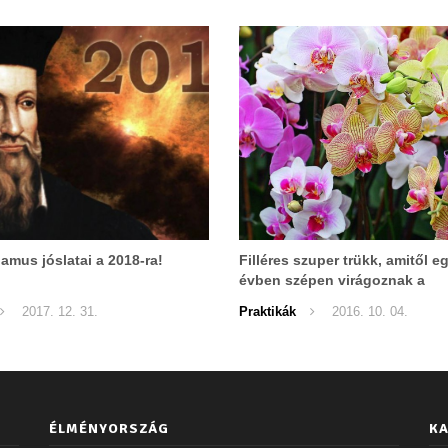
amus jóslatai a 2018-ra!
Filléres szuper trükk, amitől e
évben szépen virágoznak a
szobanövényeid!
2017. 12. 31.
Praktikák
2016. 10. 04.
ÉLMÉNYORSZÁG
KA