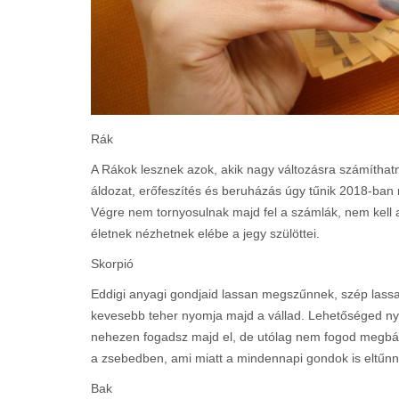
Rák
A Rákok lesznek azok, akik nagy változásra számíthat
áldozat, erőfeszítés és beruházás úgy tűnik 2018-ba
Végre nem tornyosulnak majd fel a számlák, nem kell 
életnek nézhetnek elébe a jegy szülöttei.
Skorpió
Eddigi anyagi gondjaid lassan megszűnnek, szép las
kevesebb teher nyomja majd a vállad. Lehetőséged nyíl
nehezen fogadsz majd el, de utólag nem fogod megbán
a zsebedben, ami miatt a mindennapi gondok is eltűn
Bak