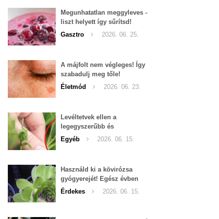
Megunhatatlan meggyleves -
liszt helyett így sűrítsd!
Gasztro
2026. 06. 25.
A májfolt nem végleges! Így
szabadulj meg tőle!
Életmód
2026. 06. 23.
Levéltetvek ellen a
legegyszerűbb és
leghatékonyabb filléres
Egyéb
2026. 06. 15.
háziszer
Használd ki a kövirózsa
gyógyerejét! Egész évben
hozzáférhető.
Érdekes
2026. 06. 15.