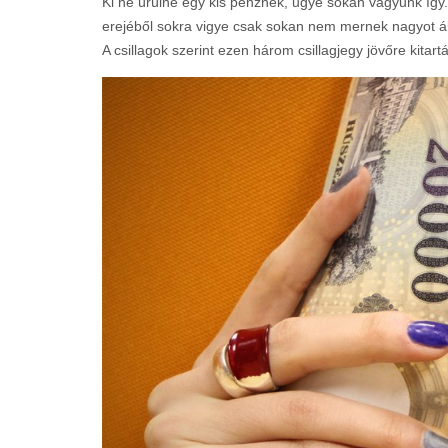
Ki ne ürülne egy kis pénznek, ugye sokan vagyunk íg
erejéből sokra vigye csak sokan nem mernek nagyot 
A csillagok szerint ezen három csillagjegy jövőre kitart