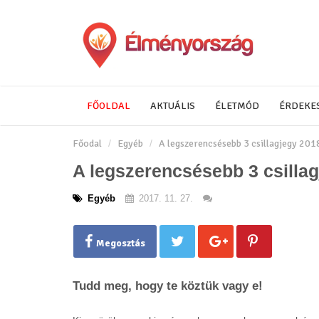
FŐOLDAL
AKTUÁLIS
ÉLETMÓD
ÉRDEKE
Főodal
Egyéb
A legszerencsésebb 3 csillagjegy 201
A legszerencsésebb 3 csilla
Egyéb
2017. 11. 27.
Megosztás
Tudd meg, hogy te köztük vagy e!