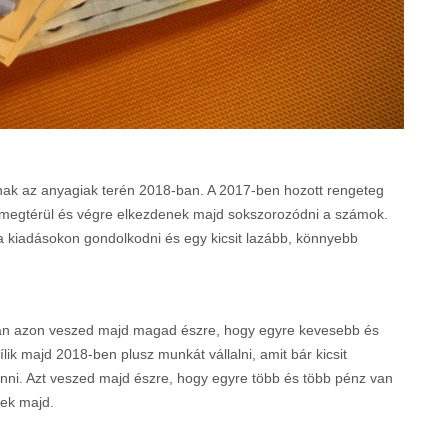
nak az anyagiak terén 2018-ban. A 2017-ben hozott rengeteg
n megtérül és végre elkezdenek majd sokszorozódni a számok.
a kiadásokon gondolkodni és egy kicsit lazább, könnyebb
san azon veszed majd magad észre, hogy egyre kevesebb és
ik majd 2018-ben plusz munkát vállalni, amit bár kicsit
ni. Azt veszed majd észre, hogy egyre több és több pénz van
nek majd.