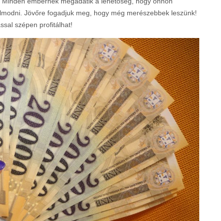
y. Minden embernek megadatik a lehetőség, hogy önnön
álmodni. Jövőre fogadjuk meg, hogy még merészebbek leszünk!
ással szépen profitálhat!