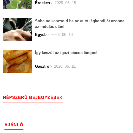
Érdekes
2026. 06. 15.
Soha ne kapcsold be az autó légkondiját azonnal
az indulás után!
Egyéb
2026. 06. 13.
Így készül az igazi piacos lángos!
Gasztro
2026. 06. 11.
NÉPSZERŰ BEJEGYZÉSEK
AJÁNLÓ