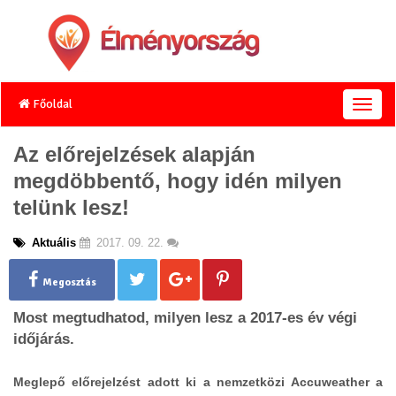
Főoldal
T
o
g
Az előrejelzések alapján
g
megdöbbentő, hogy idén milyen
l
e
telünk lesz!
n
a
Aktuális
2017. 09. 22.
v
i
g
Megosztás
a
Most megtudhatod, milyen lesz a 2017-es év végi
t
i
időjárás.
o
n
Meglepő elő­re­jel­zést adott ki a nem­zet­közi Ac­cu­weat­her a