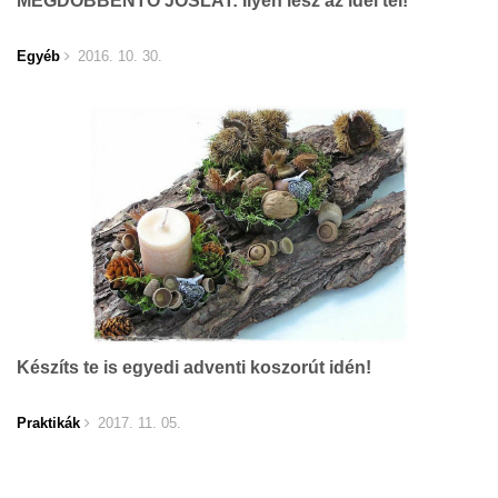
MEGDÖBBENTŐ JÓSLAT: Ilyen lesz az idei tél!
Egyéb
2016. 10. 30.
Készíts te is egyedi adventi koszorút idén!
Praktikák
2017. 11. 05.