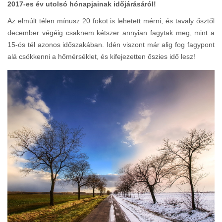
2017-es év utolsó hó­nap­ja­i­nak idő­já­rá­sá­ról!
Az elmúlt télen mínusz 20 fokot is lehetett mérni, és tavaly ősztől
december végéig csaknem kétszer annyian fagytak meg, mint a
15-ös tél azonos időszakában. Idén viszont már alig fog fagypont
alá csökkenni a hőmérséklet, és kifejezetten őszies idő lesz!