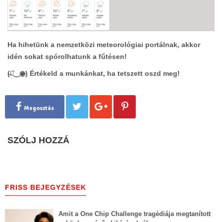
Ha hihetünk a nemzetközi meteorológiai portálnak, akkor
idén sokat spórolhatunk a fűtésen!
(̶◉͛‿◉̶) Értékeld a munkánkat, ha tetszett oszd meg!
Megosztás
SZÓLJ HOZZÁ
FRISS BEJEGYZÉSEK
Amit a One Chip Challenge tragédiája megtanított