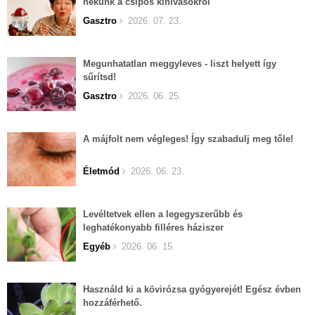
nekünk a csípős kihívásokról
Gasztro
2026. 07. 23.
Megunhatatlan meggyleves - liszt helyett így
sűrítsd!
Gasztro
2026. 06. 25.
A májfolt nem végleges! Így szabadulj meg tőle!
Életmód
2026. 06. 23.
Levéltetvek ellen a legegyszerűbb és
leghatékonyabb filléres háziszer
Egyéb
2026. 06. 15.
Használd ki a kövirózsa gyógyerejét! Egész évben
hozzáférhető.