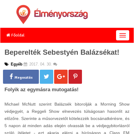
Főoldal
T
o
g
Beperelték Sebestyén Balázsékat!
g
l
Egyéb
2017. 04. 30.
e
n
a
Megosztás
v
Folyik az egymásra mutogatás!
i
g
a
Michael McNutt szerint Balázsék bitorolják a Morning Show
t
védjegyét, a Reggeli Show elnevezés túlságosan hasonlít az
i
előzőre. Szerinte a műsorvezetőt kötelezzék bocsánatkérésre, és
o
n
5 napon át minden adás elején olvassák be a védjegybitorlásról
szóló ítéletet - ezt akarja elérni a bíróságon a Class FM