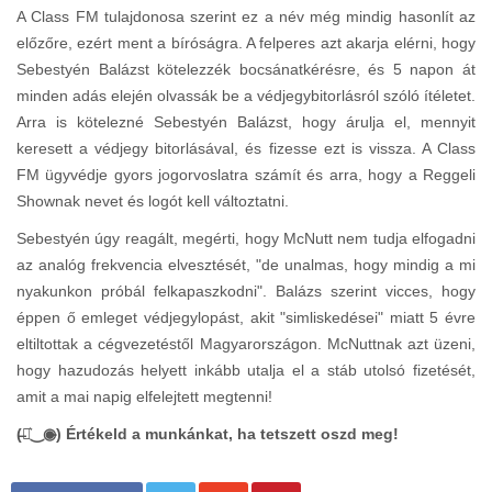
A Class FM tulajdonosa szerint ez a név még mindig hasonlít az
előzőre, ezért ment a bíróságra. A felperes azt akarja elérni, hogy
Sebestyén Balázst kötelezzék bocsánatkérésre, és 5 napon át
minden adás elején olvassák be a védjegybitorlásról szóló ítéletet.
Arra is kötelezné Sebestyén Balázst, hogy árulja el, mennyit
keresett a védjegy bitorlásával, és fizesse ezt is vissza. A Class
FM ügyvédje gyors jogorvoslatra számít és arra, hogy a Reggeli
Shownak nevet és logót kell változtatni.
Sebestyén úgy reagált, megérti, hogy McNutt nem tudja elfogadni
az analóg frekvencia elvesztését, "de unalmas, hogy mindig a mi
nyakunkon próbál felkapaszkodni". Balázs szerint vicces, hogy
éppen ő emleget védjegylopást, akit "simliskedései" miatt 5 évre
eltiltottak a cégvezetéstől Magyarországon. McNuttnak azt üzeni,
hogy hazudozás helyett inkább utalja el a stáb utolsó fizetését,
amit a mai napig elfelejtett megtenni!
(̶◉͛‿◉̶) Értékeld a munkánkat, ha tetszett oszd meg!