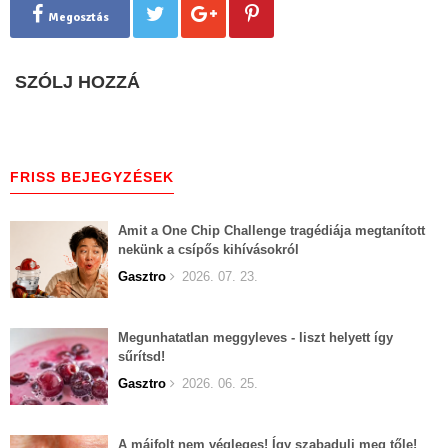
Megosztás
SZÓLJ HOZZÁ
FRISS BEJEGYZÉSEK
Amit a One Chip Challenge tragédiája megtanított
nekünk a csípős kihívásokról
Gasztro
2026. 07. 23.
Megunhatatlan meggyleves - liszt helyett így
sűrítsd!
Gasztro
2026. 06. 25.
A májfolt nem végleges! Így szabadulj meg tőle!