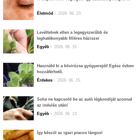
Életmód
2026. 06. 23.
Levéltetvek ellen a legegyszerűbb és
leghatékonyabb filléres háziszer
Egyéb
2026. 06. 15.
Használd ki a kövirózsa gyógyerejét! Egész évben
hozzáférhető.
Érdekes
2026. 06. 15.
Soha ne kapcsold be az autó légkondiját azonnal
az indulás után!
Egyéb
2026. 06. 13.
Így készül az igazi piacos lángos!