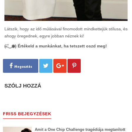
Látszik, hogy az idő múlásával finomodott mindkettejük stílusa, és
ahogy öregednek, egyre jobban néznek ki!
(̶◉͛‿◉̶) Értékeld a munkánkat, ha tetszett oszd meg!
Megosztás
SZÓLJ HOZZÁ
FRISS BEJEGYZÉSEK
Amit a One Chip Challenge tragédiája megtanított