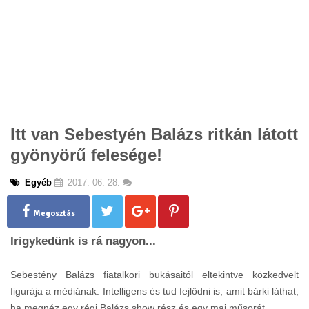
Itt van Sebestyén Balázs ritkán látott
gyönyörű felesége!
Egyéb
2017. 06. 28.
Megosztás
Irigykedünk is rá nagyon...
Sebestény Balázs fiatalkori bukásaitól eltekintve közkedvelt
figurája a médiának. Intelligens és tud fejlődni is, amit bárki láthat,
ha megnéz egy régi Balázs show rész és egy mai műsorát.