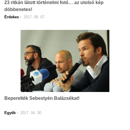
23 ritkán látott történelmi fotó… az utolsó kép
döbbenetes!
Érdekes
2017. 08. 07.
Beperelték Sebestyén Balázsékat!
Egyéb
2017. 04. 30.