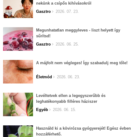
nekünk a csípős kihívásokról
Gasztro
2026. 07. 23.
Megunhatatlan meggyleves - liszt helyett így
sűrítsd!
Gasztro
2026. 06. 25.
A májfolt nem végleges! Így szabadulj meg tőle!
Életmód
2026. 06. 23.
Levéltetvek ellen a legegyszerűbb és
leghatékonyabb filléres háziszer
Egyéb
2026. 06. 15.
Használd ki a kövirózsa gyógyerejét! Egész évben
hozzáférhető.