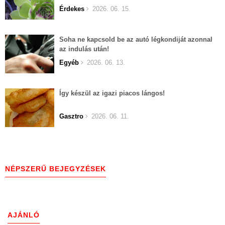
Érdekes
2026. 06. 15.
Soha ne kapcsold be az autó légkondiját azonnal
az indulás után!
Egyéb
2026. 06. 13.
Így készül az igazi piacos lángos!
Gasztro
2026. 06. 11.
NÉPSZERŰ BEJEGYZÉSEK
AJÁNLÓ