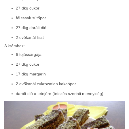
27 dkg cukor
fél tasak sütőpor
27 dkg darált dió
2 evőkanál liszt
A krémhez:
6 tojássárgája
27 dkg cukor
17 dkg margarin
2 evőkanál cukrozatlan kakaópor
darált dió a tetejére (tetszés szerinti mennyiség)