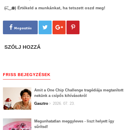
(̶◉͛‿◉̶) Értékeld a munkánkat, ha tetszett oszd meg!
Megosztás
SZÓLJ HOZZÁ
FRISS BEJEGYZÉSEK
Amit a One Chip Challenge tragédiája megtanított
nekünk a csípős kihívásokról
Gasztro
2026. 07. 23.
Megunhatatlan meggyleves - liszt helyett így
sűrítsd!