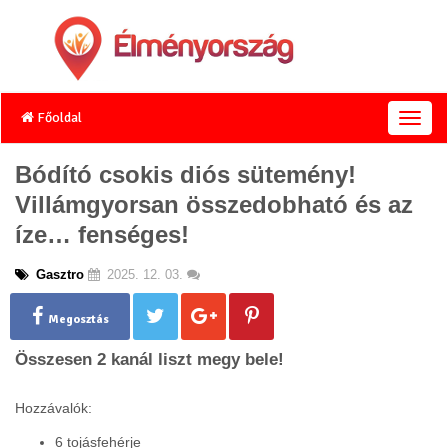
Főoldal
T
o
g
Bódító csokis diós sütemény!
g
Villámgyorsan összedobható és az
l
e
íze… fenséges!
n
a
Gasztro
2025. 12. 03.
v
i
g
Megosztás
a
Összesen 2 kanál liszt megy bele!
t
i
o
Hozzávalók:
n
6 tojásfehérje