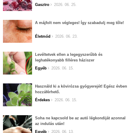
Gasztro
2026. 06. 25.
A májfolt nem végleges! Így szabadulj meg tőle!
Életmód
2026. 06. 23.
Levéltetvek ellen a legegyszerűbb és
leghatékonyabb filléres háziszer
Egyéb
2026. 06. 15.
Használd ki a kövirózsa gyógyerejét! Egész évben
hozzáférhető.
Érdekes
2026. 06. 15.
Soha ne kapcsold be az autó légkondiját azonnal
az indulás után!
Egyéb
2026. 06. 13.