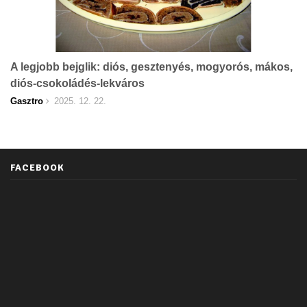
A legjobb bejglik: diós, gesztenyés, mogyorós, mákos,
diós-csokoládés-lekváros
Gasztro
2025. 12. 22.
FACEBOOK