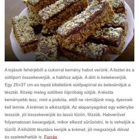
A tojások fehérjéből a cukorral kemény habot verünk. A lisztet és a
sütőport összekeverjük, a habhoz adjuk. A diót is belekeverjük.
Egy 25×37 cm-es tepsit kibélelünk sütőpapírral és belesimítjuk a
tésztát. Közép meleg sütőben tűpróbáig sütjük. A tészta
keményebb lesz, mint a piskóta, ettől ne rémüljünk meg, ilyennek
kell lennie. A krémet is elkészítjük. Az alapanyagokat egy edénybe
tesszük, jól összekeverjük és lassú tűzön, főzzük. Habverővel
folyamatosan kavargatjuk, mikor elkezd sűrűsödni, le is vehetjük a
tűzről. A kihűtött tésztára kenjük a krémet, jól megszórjuk dióval
és szeletelhetjük is.
Forrás