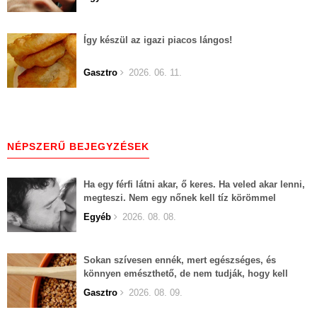
Így készül az igazi piacos lángos!
Gasztro
2026. 06. 11.
NÉPSZERŰ BEJEGYZÉSEK
Ha egy férfi látni akar, ő keres. Ha veled akar lenni,
megteszi. Nem egy nőnek kell tíz körömmel
belekapaszkodva mindent feláldozni.
Egyéb
2026. 08. 08.
Sokan szívesen ennék, mert egészséges, és
könnyen emészthető, de nem tudják, hogy kell
elkészíteni
Gasztro
2026. 08. 09.