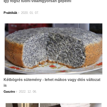
Így fogsz tudni villámgyorsan gépelni
Praktikák
2020. 01. 07.
Kétbögrés sütemény - lehet mákos vagy diós változat
is
Gasztro
2022. 12. 06.