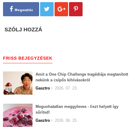
Megosztás
SZÓLJ HOZZÁ
FRISS BEJEGYZÉSEK
Amit a One Chip Challenge tragédiája megtanított
nekünk a csípős kihívásokról
Gasztro
2026. 07. 23.
Megunhatatlan meggyleves - liszt helyett így
sűrítsd!
Gasztro
2026. 06. 25.