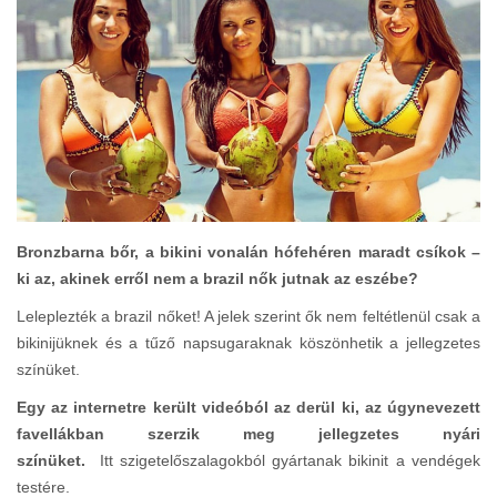
Bronzbarna bőr, a bikini vonalán hófehéren maradt csíkok –
ki az, akinek erről nem a brazil nők jutnak az eszébe?
Leleplezték a brazil nőket! A jelek szerint ők nem feltétlenül csak a
bikinijüknek és a tűző napsugaraknak köszönhetik a jellegzetes
színüket.
Egy az internetre került videóból az derül ki, az úgynevezett
favellákban szerzik meg jellegzetes nyári
színüket.
Itt szigetelőszalagokból gyártanak bikinit a vendégek
testére.