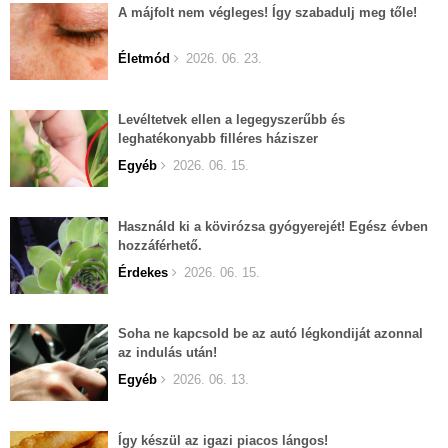
A májfolt nem végleges! Így szabadulj meg tőle!
Életmód
2026. 06. 23.
Levéltetvek ellen a legegyszerűbb és
leghatékonyabb filléres háziszer
Egyéb
2026. 06. 15.
Használd ki a kövirózsa gyógyerejét! Egész évben
hozzáférhető.
Érdekes
2026. 06. 15.
Soha ne kapcsold be az autó légkondiját azonnal
az indulás után!
Egyéb
2026. 06. 13.
Így készül az igazi piacos lángos!