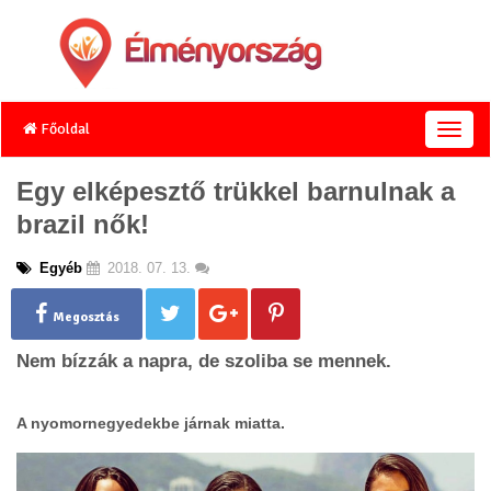
Főoldal
T
o
g
Egy elképesztő trükkel barnulnak a
g
brazil nők!
l
e
n
Egyéb
2018. 07. 13.
a
v
Megosztás
i
g
Nem bízzák a napra, de szoliba se mennek.
a
t
i
A nyomornegyedekbe járnak miatta.
o
n