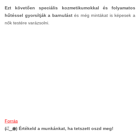
Ezt követően speciális kozmetikumokkal és folyamatos
hűtéssel gyorsítják a barnulást
és még mintákat is képesek a
nők testére varázsolni.
Forrás
(̶◉͛‿◉̶) Értékeld a munkánkat, ha tetszett oszd meg!