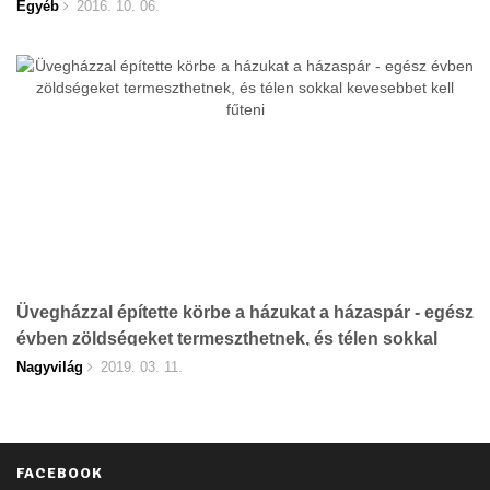
Egyéb
2016. 10. 06.
Üvegházzal építette körbe a házukat a házaspár - egész
évben zöldségeket termeszthetnek, és télen sokkal
kevesebbet kell fűteni
Nagyvilág
2019. 03. 11.
FACEBOOK