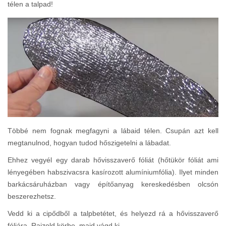
télen a talpad!
Többé nem fognak megfagyni a lábaid télen. Csupán azt kell
megtanulnod, hogyan tudod hőszigetelni a lábadat.
Ehhez vegyél egy darab hővisszaverő fóliát (hőtükör fóliát ami
lényegében habszivacsra kasírozott alumíniumfólia). Ilyet minden
barkácsáruházban vagy építőanyag kereskedésben olcsón
beszerezhetsz.
Vedd ki a cipődből a talpbetétet, és helyezd rá a hővisszaverő
fóliára. Rajzold körbe, majd vágd ki.