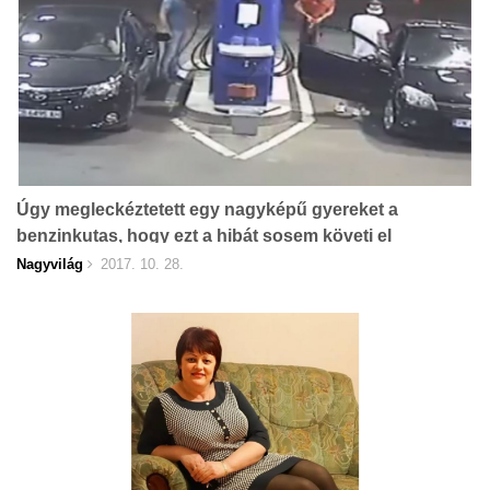
Úgy megleckéztetett egy nagyképű gyereket a
benzinkutas, hogy ezt a hibát sosem követi el
mégegyszer!
Nagyvilág
2017. 10. 28.