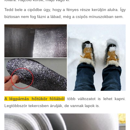
Tedd bele a cipődbe úgy, hogy a fényes része kerüljön alulra. Így
biztosan nem fog fázni a lábad, még a csípős mínuszokban sem.
A légpárnás hőtükör fóliából
több változatot is lehet kapni.
Legtöbbször tekercsben árulják, de vannak lapok is.