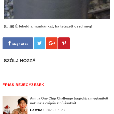
(̶◉͛‿◉̶) Értékeld a munkánkat, ha tetszett oszd meg!
Megosztás
SZÓLJ HOZZÁ
FRISS BEJEGYZÉSEK
Amit a One Chip Challenge tragédiája megtanított
nekünk a csípős kihívásokról
Gasztro
2026. 07. 23.