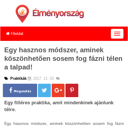
Főoldal
T
o
g
Egy hasznos módszer, aminek
g
köszönhetően sosem fog fázni télen
l
e
a talpad!
n
a
Praktikák
2017. 11. 03.
v
i
g
Megosztás
a
Egy filléres praktika, amit mindenkinek ajánlunk
t
i
télre.
o
n
Egy hasznos módszer, aminek köszönhetően sosem fog fázni