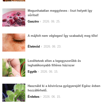
Megunhatatlan meggyleves - liszt helyett így
sűrítsd!
Gasztro
2026. 06. 25.
A májfolt nem végleges! Így szabadulj meg tőle!
Életmód
2026. 06. 23.
Levéltetvek ellen a legegyszerűbb és
leghatékonyabb filléres háziszer
Egyéb
2026. 06. 15.
Használd ki a kövirózsa gyógyerejét! Egész évben
hozzáférhető.
Érdekes
2026. 06. 15.