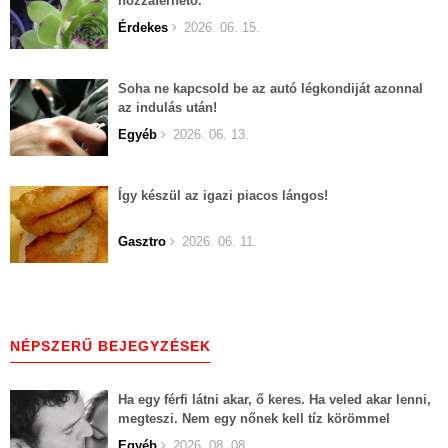
hozzáférhető.
Érdekes
2026. 06. 15.
Soha ne kapcsold be az autó légkondiját azonnal
az indulás után!
Egyéb
2026. 06. 13.
Így készül az igazi piacos lángos!
Gasztro
2026. 06. 11.
NÉPSZERŰ BEJEGYZÉSEK
Ha egy férfi látni akar, ő keres. Ha veled akar lenni,
megteszi. Nem egy nőnek kell tíz körömmel
belekapaszkodva mindent feláldozni.
Egyéb
2026. 08. 08.