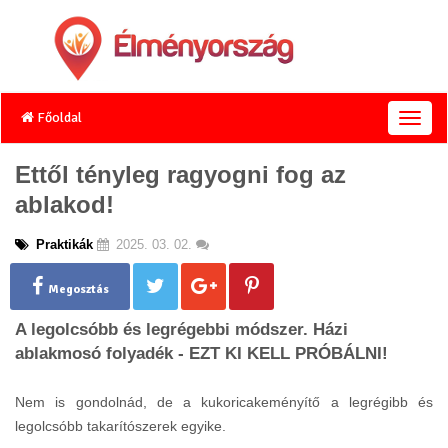
Főoldal
T
o
g
Ettől tényleg ragyogni fog az
g
ablakod!
l
e
n
Praktikák
2025. 03. 02.
a
v
Megosztás
i
g
A legolcsóbb és legrégebbi módszer. Házi
a
ablakmosó folyadék - EZT KI KELL PRÓBÁLNI!
t
i
o
Nem is gondolnád, de a kukoricakeményítő a legrégibb és
n
legolcsóbb takarítószerek egyike.