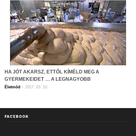
HA JÓT AKARSZ, ETTŐL KÍMÉLD MEG A
GYERMEKEIDET … A LEGNAGYOBB
RÁKKELTŐSZER
Életmód
2017. 03. 10.
FACEBOOK