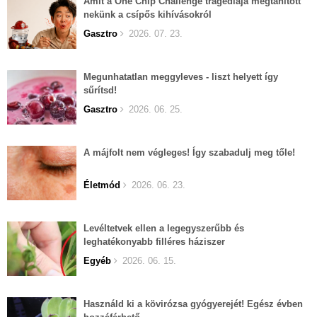
Amit a One Chip Challenge tragédiája megtanított
nekünk a csípős kihívásokról
Gasztro
2026. 07. 23.
Megunhatatlan meggyleves - liszt helyett így
sűrítsd!
Gasztro
2026. 06. 25.
A májfolt nem végleges! Így szabadulj meg tőle!
Életmód
2026. 06. 23.
Levéltetvek ellen a legegyszerűbb és
leghatékonyabb filléres háziszer
Egyéb
2026. 06. 15.
Használd ki a kövirózsa gyógyerejét! Egész évben