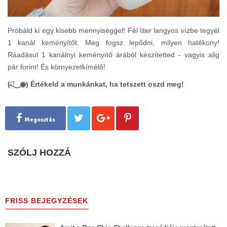
Próbáld ki egy kisebb mennyiséggel! Fél liter langyos vízbe tegyél
1 kanál keményítőt. Meg fogsz lepődni, milyen hatékony!
Ráadásul 1 kanálnyi keményítő árából készítetted - vagyis alig
pár forint! És környezetkímélő!
(̶◉͛‿◉̶) Értékeld a munkánkat, ha tetszett oszd meg!
Megosztás
SZÓLJ HOZZÁ
FRISS BEJEGYZÉSEK