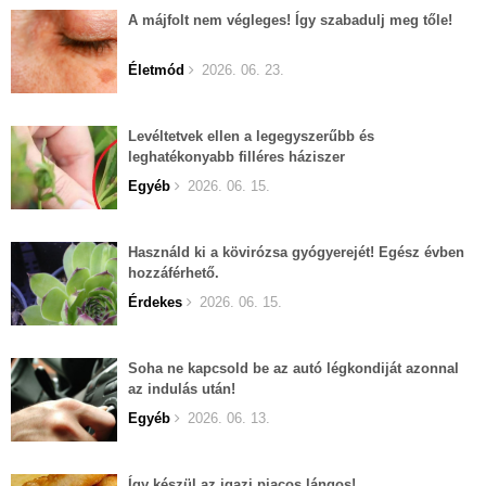
A májfolt nem végleges! Így szabadulj meg tőle!
Életmód
2026. 06. 23.
Levéltetvek ellen a legegyszerűbb és
leghatékonyabb filléres háziszer
Egyéb
2026. 06. 15.
Használd ki a kövirózsa gyógyerejét! Egész évben
hozzáférhető.
Érdekes
2026. 06. 15.
Soha ne kapcsold be az autó légkondiját azonnal
az indulás után!
Egyéb
2026. 06. 13.
Így készül az igazi piacos lángos!