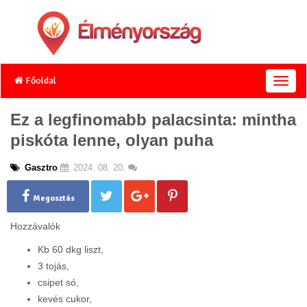
Főoldal
T
o
g
Ez a legfinomabb palacsinta: mintha
g
piskóta lenne, olyan puha
l
e
n
Gasztro
2024. 08. 20.
a
v
Megosztás
i
g
Hozzávalók
a
t
Kb 60 dkg liszt,
i
3 tojás,
o
csipet só,
n
kevés cukor,