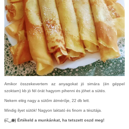
Amikor összekevertem az anyagokat jó simára (én géppel
szoktam) kb jó fél órát hagyom pihenni és jöhet a sütés.
Nekem elég nagy a sütőm átmérője, 22 db lett.
Mindig ilyet sütök! Nagyon laktató és finom a tésztája.
(̶◉͛‿◉̶) Értékeld a munkánkat, ha tetszett oszd meg!