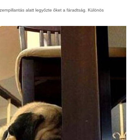
zempillantás alatt legyőzte őket a fáradtság. Különös