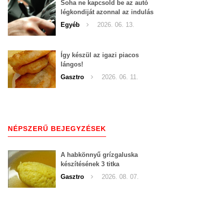
Soha ne kapcsold be az autó
légkondiját azonnal az indulás
után!
Egyéb
2026. 06. 13.
Így készül az igazi piacos
lángos!
Gasztro
2026. 06. 11.
NÉPSZERŰ BEJEGYZÉSEK
A habkönnyű grízgaluska
készítésének 3 titka
Gasztro
2026. 08. 07.