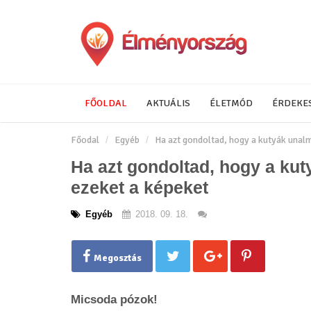
FŐOLDAL
AKTUÁLIS
ÉLETMÓD
ÉRDEKE
Főodal
Egyéb
Ha azt gondoltad, hogy a kutyák unal
Ha azt gondoltad, hogy a ku
ezeket a képeket
Egyéb
2018. 09. 18.
Megosztás
Micsoda pózok!