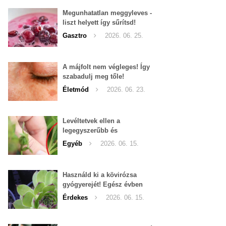
Megunhatatlan meggyleves -
liszt helyett így sűrítsd!
Gasztro
2026. 06. 25.
A májfolt nem végleges! Így
szabadulj meg tőle!
Életmód
2026. 06. 23.
Levéltetvek ellen a
legegyszerűbb és
leghatékonyabb filléres
Egyéb
2026. 06. 15.
háziszer
Használd ki a kövirózsa
gyógyerejét! Egész évben
hozzáférhető.
Érdekes
2026. 06. 15.