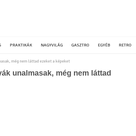
S
PRAKTIKÁK
NAGYVILÁG
GASZTRO
EGYÉB
RETRO
masak, még nem láttad ezeket a képeket
tyák unalmasak, még nem láttad