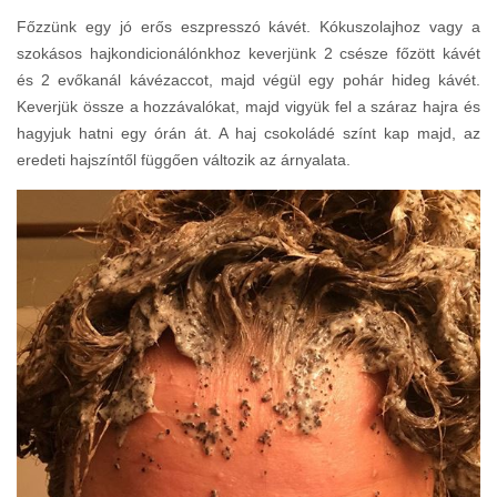
Főzzünk egy jó erős eszpresszó kávét. Kókuszolajhoz vagy a
szokásos hajkondicionálónkhoz keverjünk 2 csésze főzött kávét
és 2 evőkanál kávézaccot, majd végül egy pohár hideg kávét.
Keverjük össze a hozzávalókat, majd vigyük fel a száraz hajra és
hagyjuk hatni egy órán át. A haj csokoládé színt kap majd, az
eredeti hajszíntől függően változik az árnyalata.