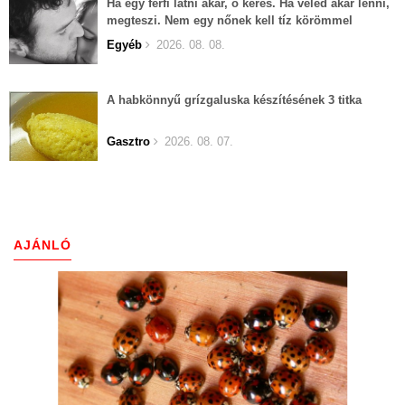
Ha egy férfi látni akar, ő keres. Ha veled akar lenni,
megteszi. Nem egy nőnek kell tíz körömmel
belekapaszkodva mindent feláldozni.
Egyéb
2026. 08. 08.
A habkönnyű grízgaluska készítésének 3 titka
Gasztro
2026. 08. 07.
AJÁNLÓ