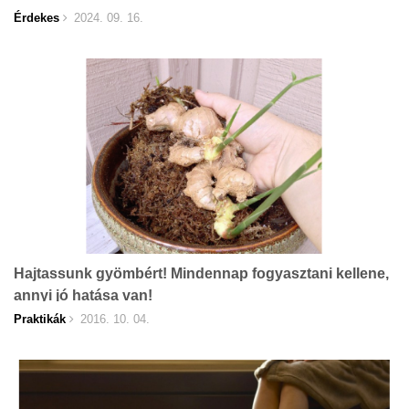
Érdekes
2024. 09. 16.
Hajtassunk gyömbért! Mindennap fogyasztani kellene,
annyi jó hatása van!
Praktikák
2016. 10. 04.