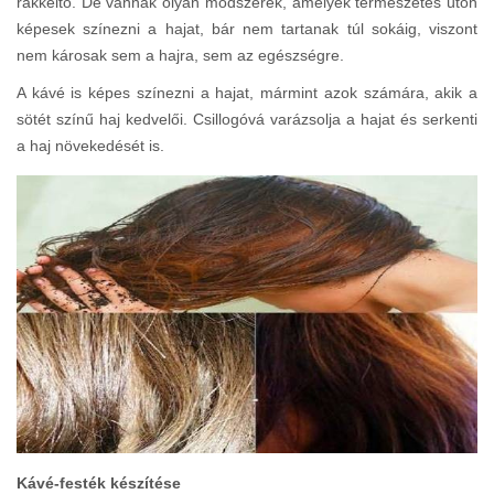
rákkeltő. De vannak olyan módszerek, amelyek természetes úton
képesek színezni a hajat, bár nem tartanak túl sokáig, viszont
nem károsak sem a hajra, sem az egészségre.
A kávé is képes színezni a hajat, mármint azok számára, akik a
sötét színű haj kedvelői. Csillogóvá varázsolja a hajat és serkenti
a haj növekedését is.
Kávé-festék készítése