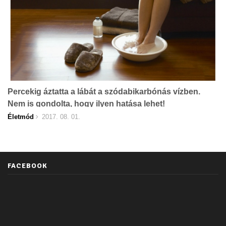
Percekig áztatta a lábát a szódabikarbónás vízben.
Nem is gondolta, hogy ilyen hatása lehet!
Életmód
2017. 08. 01.
FACEBOOK