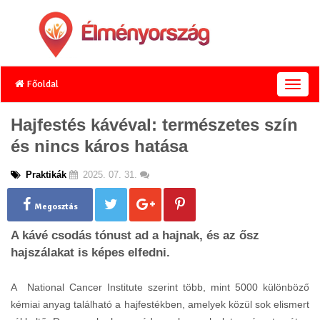
Főoldal
T
o
g
Hajfestés kávéval: természetes szín
g
és nincs káros hatása
l
e
n
Praktikák
2025. 07. 31.
a
v
Megosztás
i
g
A kávé csodás tónust ad a hajnak, és az ősz
a
hajszálakat is képes elfedni.
t
i
o
A National Cancer Institute szerint több, mint 5000 különböző
n
kémiai anyag található a hajfestékben, amelyek közül sok elismert