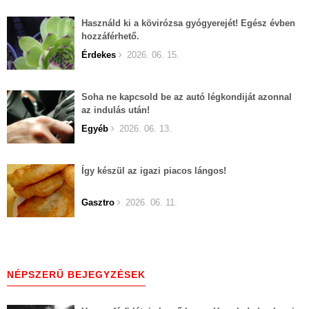
Használd ki a kövirózsa gyógyerejét! Egész évben
hozzáférhető.
Érdekes
2026. 06. 15.
Soha ne kapcsold be az autó légkondiját azonnal
az indulás után!
Egyéb
2026. 06. 13.
Így készül az igazi piacos lángos!
Gasztro
2026. 06. 11.
NÉPSZERŰ BEJEGYZÉSEK