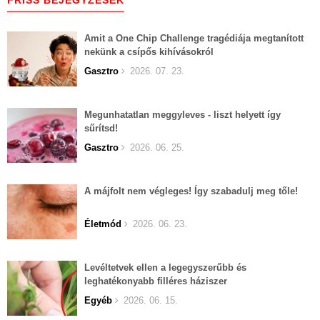
Amit a One Chip Challenge tragédiája megtanított
nekünk a csípős kihívásokról
Gasztro
2026. 07. 23.
Megunhatatlan meggyleves - liszt helyett így
sűrítsd!
Gasztro
2026. 06. 25.
A májfolt nem végleges! Így szabadulj meg tőle!
Életmód
2026. 06. 23.
Levéltetvek ellen a legegyszerűbb és
leghatékonyabb filléres háziszer
Egyéb
2026. 06. 15.