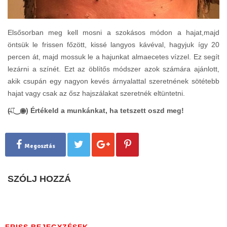
Elsősorban meg kell mosni a szokásos módon a hajat,majd
öntsük le frissen főzött, kissé langyos kávéval, hagyjuk így 20
percen át, majd mossuk le a hajunkat almaecetes vízzel. Ez segít
lezárni a színét. Ezt az öblítős módszer azok számára ajánlott,
akik csupán egy nagyon kevés árnyalattal szeretnének sötétebb
hajat vagy csak az ősz hajszálakat szeretnék eltüntetni.
(̶◉͛‿◉̶) Értékeld a munkánkat, ha tetszett oszd meg!
Megosztás
SZÓLJ HOZZÁ
FRISS BEJEGYZÉSEK