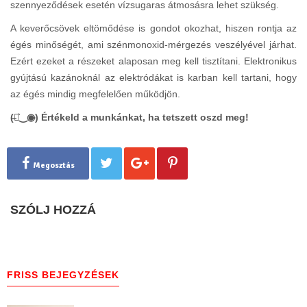
szennyeződések esetén vízsugaras átmosásra lehet szükség.
A keverőcsövek eltömődése is gondot okozhat, hiszen rontja az
égés minőségét, ami szénmonoxid-mérgezés veszélyével járhat.
Ezért ezeket a részeket alaposan meg kell tisztítani. Elektronikus
gyújtású kazánoknál az elektródákat is karban kell tartani, hogy
az égés mindig megfelelően működjön.
(̶◉͛‿◉̶) Értékeld a munkánkat, ha tetszett oszd meg!
Megosztás
SZÓLJ HOZZÁ
FRISS BEJEGYZÉSEK