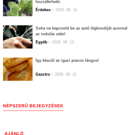
hozzáférhető.
Érdekes
2026. 06. 15.
Soha ne kapcsold be az autó légkondiját azonnal
az indulás után!
Egyéb
2026. 06. 13.
Így készül az igazi piacos lángos!
Gasztro
2026. 06. 11.
NÉPSZERŰ BEJEGYZÉSEK
AJÁNLÓ