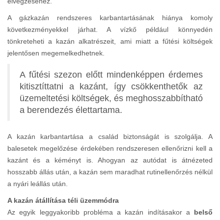
elvégzéséhez.
A gázkazán rendszeres karbantartásának hiánya komoly
következményekkel járhat. A vízkő például könnyedén
tönkreteheti a kazán alkatrészeit, ami miatt a fűtési költségek
jelentősen megemelkedhetnek.
A fűtési szezon előtt mindenképpen érdemes
kitisztíttatni a kazánt, így csökkenthetők az
üzemeltetési költségek, és meghosszabbítható
a berendezés élettartama.
A kazán karbantartása a család biztonságát is szolgálja. A
balesetek megelőzése érdekében rendszeresen ellenőrizni kell a
kazánt és a kéményt is. Ahogyan az autódat is átnézeted
hosszabb állás után, a kazán sem maradhat rutinellenőrzés nélkül
a nyári leállás után.
A kazán átállítása téli üzemmódra
Az egyik leggyakoribb probléma a kazán indításakor a
belső