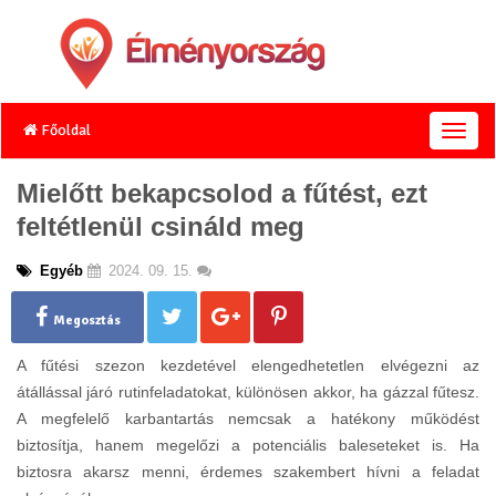
Főoldal
T
o
g
Mielőtt bekapcsolod a fűtést, ezt
g
feltétlenül csináld meg
l
e
n
Egyéb
2024. 09. 15.
a
v
Megosztás
i
g
A fűtési szezon kezdetével elengedhetetlen elvégezni az
a
átállással járó rutinfeladatokat, különösen akkor, ha gázzal fűtesz.
t
A megfelelő karbantartás nemcsak a hatékony működést
i
o
biztosítja, hanem megelőzi a potenciális baleseteket is. Ha
n
biztosra akarsz menni, érdemes szakembert hívni a feladat