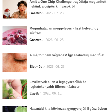
Amit a One Chip Challenge tragédiája megtanított
nekünk a csípős kihívásokról
Gasztro
2026. 07. 23.
Megunhatatlan meggyleves - liszt helyett így
sűrítsd!
Gasztro
2026. 06. 25.
A májfolt nem végleges! Így szabadulj meg tőle!
Életmód
2026. 06. 23.
Levéltetvek ellen a legegyszerűbb és
leghatékonyabb filléres háziszer
Egyéb
2026. 06. 15.
Használd ki a kövirózsa gyógyerejét! Egész évben