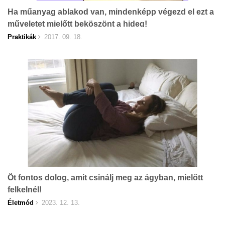
Ha műanyag ablakod van, mindenképp végezd el ezt a
műveletet mielőtt beköszönt a hideg!
Praktikák
2017. 09. 18.
Öt fontos dolog, amit csinálj meg az ágyban, mielőtt
felkelnél!
Életmód
2023. 12. 13.