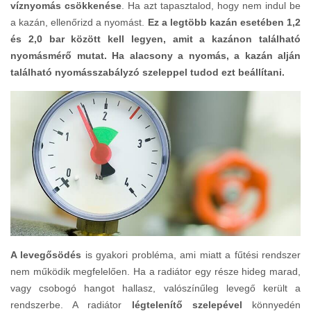
víznyomás csökkenése
. Ha azt tapasztalod, hogy nem indul be
a kazán, ellenőrizd a nyomást.
Ez a legtöbb kazán esetében 1,2
és 2,0 bar között kell legyen, amit a kazánon található
nyomásmérő mutat. Ha alacsony a nyomás, a kazán alján
található nyomásszabályzó szeleppel tudod ezt beállítani.
A levegősödés
is gyakori probléma, ami miatt a fűtési rendszer
nem működik megfelelően. Ha a radiátor egy része hideg marad,
vagy csobogó hangot hallasz, valószínűleg levegő került a
rendszerbe. A radiátor
légtelenítő szelepével
könnyedén