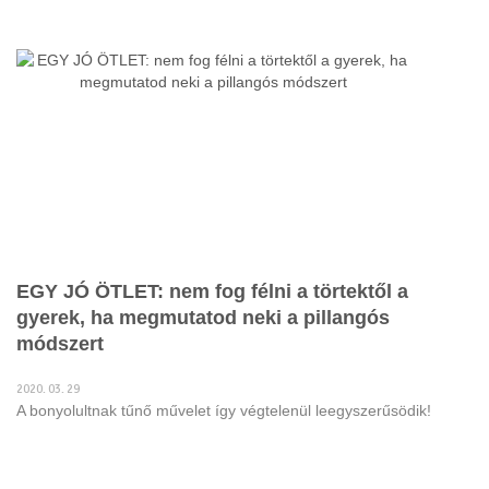
EGY JÓ ÖTLET: nem fog félni a törtektől a
gyerek, ha megmutatod neki a pillangós
módszert
2020. 03. 29
A bonyolultnak tűnő művelet így végtelenül leegyszerűsödik!