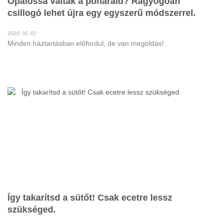
Opálossá váltak a poharaid? Ragyogóan
csillogó lehet újra egy egyszerű módszerrel.
2020. 03. 07
Minden háztartásban előfordul, de van megoldás!
Így takarítsd a sütőt! Csak ecetre lessz
szükséged.