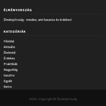
ÉLMÉNYORSZÁG
ÉlményOrszág - minden, ami hasznos és érdekes!
KATEGÓRIÁK
Főoldal
Aktuális
Életmód
Érdekes
Praktikák
Nagyvilág
Gasztro
Egyéb
Retro
2026. Copyright © ÉlményOrszág