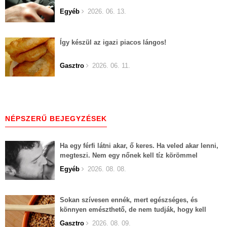
Egyéb
2026. 06. 13.
Így készül az igazi piacos lángos!
Gasztro
2026. 06. 11.
NÉPSZERŰ BEJEGYZÉSEK
Ha egy férfi látni akar, ő keres. Ha veled akar lenni,
megteszi. Nem egy nőnek kell tíz körömmel
belekapaszkodva mindent feláldozni.
Egyéb
2026. 08. 08.
Sokan szívesen ennék, mert egészséges, és
könnyen emészthető, de nem tudják, hogy kell
elkészíteni
Gasztro
2026. 08. 09.