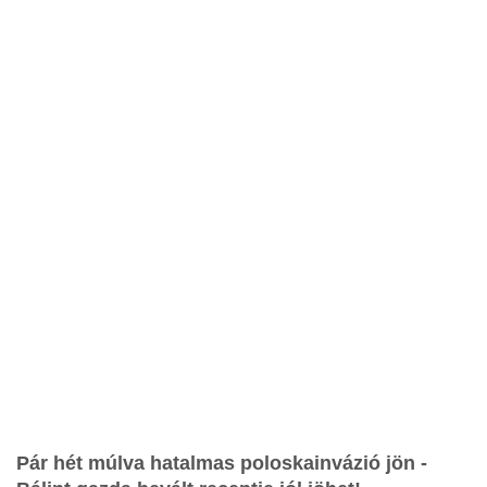
Pár hét múlva hatalmas poloskainvázió jön -