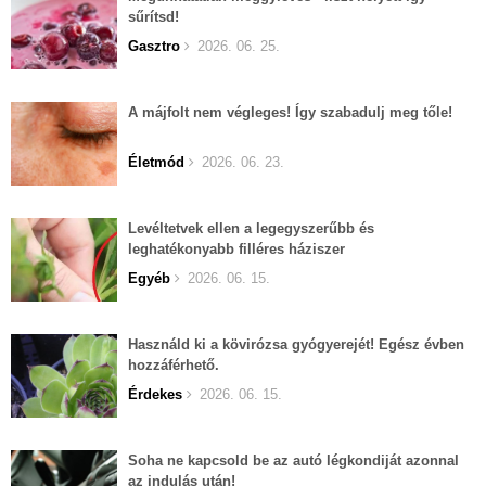
sűrítsd!
Gasztro
2026. 06. 25.
A májfolt nem végleges! Így szabadulj meg tőle!
Életmód
2026. 06. 23.
Levéltetvek ellen a legegyszerűbb és
leghatékonyabb filléres háziszer
Egyéb
2026. 06. 15.
Használd ki a kövirózsa gyógyerejét! Egész évben
hozzáférhető.
Érdekes
2026. 06. 15.
Soha ne kapcsold be az autó légkondiját azonnal
az indulás után!