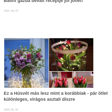
Bálint gazda bevált receptje jól jöhet!
2025. 09. 23
Ez a Húsvét más lesz mint a korábbiak - pár ötlet
különleges, virágos asztali díszre
2020. 04. 02