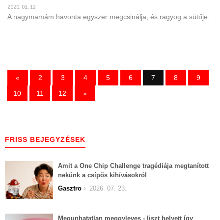
2020. 01. 12
A nagymamám havonta egyszer megcsinálja, és ragyog a sütője.
«
2
3
4
5
6
7
8
9
10
11
12
»
FRISS BEJEGYZÉSEK
Amit a One Chip Challenge tragédiája megtanított
nekünk a csípős kihívásokról
Gasztro
2026. 07. 23.
Megunhatatlan meggyleves - liszt helyett így