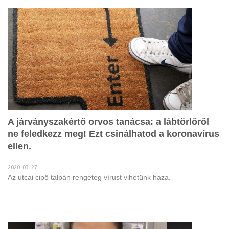
A járványszakértő orvos tanácsa: a lábtörlőről
ne feledkezz meg! Ezt csinálhatod a koronavírus
ellen.
2020. 03. 27
Az utcai cipő talpán rengeteg vírust vihetünk haza.