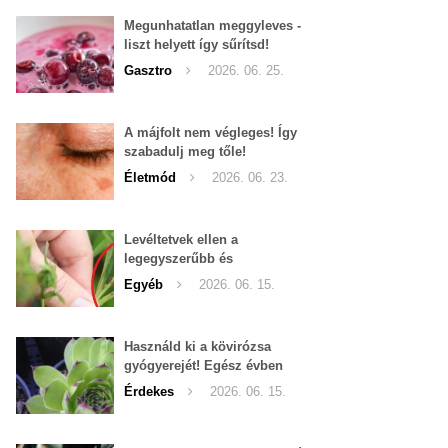
Megunhatatlan meggyleves -
liszt helyett így sűrítsd!
Gasztro
2026. 06. 25.
A májfolt nem végleges! Így
szabadulj meg tőle!
Életmód
2026. 06. 23.
Levéltetvek ellen a
legegyszerűbb és
leghatékonyabb filléres
Egyéb
2026. 06. 15.
háziszer
Használd ki a kövirózsa
gyógyerejét! Egész évben
hozzáférhető.
Érdekes
2026. 06. 15.