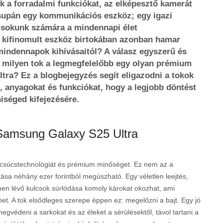
lik a forradalmi funkciókat, az elképesztő kamerát
csupán egy kommunikációs eszköz; egy igazi
s sokunk számára a mindennapi élet
és kifinomult eszköz birtokában azonban hamar
mindennapok kihívásaitól? A válasz egyszerű és
e milyen tok a legmegfelelőbb egy olyan prémium
tra? Ez a blogbejegyzés segít eligazodni a tokok
, anyagokat és funkciókat, hogy a legjobb döntést
séged kifejezésére.
 Samsung Galaxy S25 Ultra
ő csúcstechnológiát és prémium minőséget. Ez nem az a
ása néhány ezer forintból megúszható. Egy véletlen leejtés,
ben lévő kulcsok súrlódása komoly károkat okozhat, ami
het. A tok elsődleges szerepe éppen ez: megelőzni a bajt. Egy jó
egvédeni a sarkokat és az éleket a sérülésektől, távol tartani a