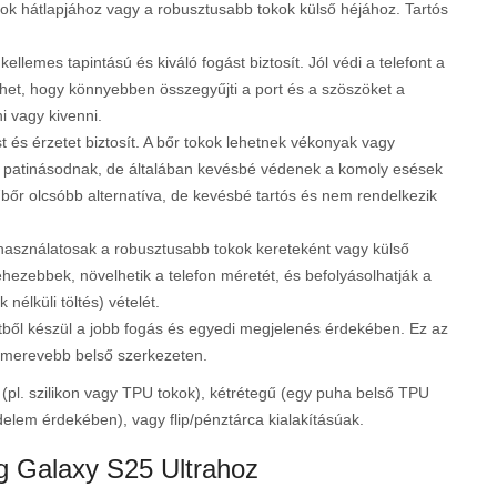
ok hátlapjához vagy a robusztusabb tokok külső héjához. Tartós
lemes tapintású és kiváló fogást biztosít. Jól védi a telefont a
ehet, hogy könnyebben összegyűjti a port és a szöszöket a
 vagy kivenni.
és érzetet biztosít. A bőr tokok lehetnek vékonyak vagy
n patinásodnak, de általában kevésbé védenek a komoly esések
bőr olcsóbb alternatíva, de kevésbé tartós és nem rendelkezik
asználatosak a robusztusabb tokok kereteként vagy külső
hezebbek, növelhetik a telefon méretét, és befolyásolhatják a
 nélküli töltés) vételét.
tből készül a jobb fogás és egyedi megjelenés érdekében. Ez az
y merevebb belső szerkezeten.
s (pl. szilikon vagy TPU tokok), kétrétegű (egy puha belső TPU
elem érdekében), vagy flip/pénztárca kialakításúak.
g Galaxy S25 Ultrahoz