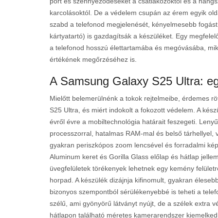
port és szennyeződéseket a csatlakozóktól és a hangsz
karcolásoktól. De a védelem csupán az érem egyik olda
szabd a telefonod megjelenését, kényelmesebb fogást b
kártyatartó) is gazdagítsák a készüléket. Egy megfelel
a telefonod hosszú élettartamába és megóvásába, mik
értékének megőrzéséhez is.
A Samsung Galaxy S25 Ultra: eg
Mielőtt belemerülnénk a tokok rejtelmeibe, érdemes rö
S25 Ultra, és miért indokolt a fokozott védelem. A ké
évről évre a mobiltechnológia határait feszegeti. Len
processzorral, hatalmas RAM-mal és belső tárhellyel, 
gyakran periszkópos zoom lencsével és forradalmi kép
Aluminum keret és Gorilla Glass előlap és hátlap jelle
üvegfelületek törékenyek lehetnek egy kemény felületr
horpad. A készülék dizájnja kifinomult, gyakran élesebb
bizonyos szempontból sérülékenyebbé is teheti a telefo
szélű, ami gyönyörű látványt nyújt, de a szélek extra 
hátlapon található méretes kamerarendszer kiemelkedik