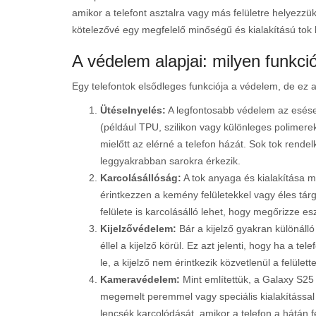
amikor a telefont asztalra vagy más felületre helyezzük
kötelezővé egy megfelelő minőségű és kialakítású tok
A védelem alapjai: milyen funkció
Egy telefontok elsődleges funkciója a védelem, de ez a
Ütéselnyelés:
A legfontosabb védelem az esések
(például TPU, szilikon vagy különleges polimere
mielőtt az elérné a telefon házát. Sok tok rende
leggyakrabban sarokra érkezik.
Karcolásállóság:
A tok anyaga és kialakítása m
érintkezzen a kemény felületekkel vagy éles tár
felülete is karcolásálló lehet, hogy megőrizze es
Kijelzővédelem:
Bár a kijelző gyakran különálló
éllel a kijelző körül. Ez azt jelenti, hogy ha a tel
le, a kijelző nem érintkezik közvetlenül a felülett
Kameravédelem:
Mint említettük, a Galaxy S25
megemelt peremmel vagy speciális kialakítássa
lencsék karcolódását, amikor a telefon a hátán f