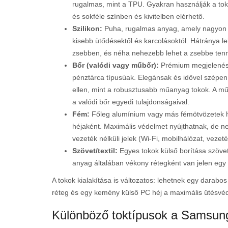
rugalmas, mint a TPU. Gyakran használják a tok
és sokféle színben és kivitelben elérhető.
Szilikon:
Puha, rugalmas anyag, amely nagyon kel
kisebb ütődésektől és karcolásoktól. Hátránya l
zsebben, és néha nehezebb lehet a zsebbe tenni
Bőr (valódi vagy műbőr):
Prémium megjelenést 
pénztárca típusúak. Elegánsak és idővel szépe
ellen, mint a robusztusabb műanyag tokok. A mű
a valódi bőr egyedi tulajdonságaival.
Fém:
Főleg alumínium vagy más fémötvözetek h
héjaként. Maximális védelmet nyújthatnak, de ne
vezeték nélküli jelek (Wi-Fi, mobilhálózat, vezeték
Szövet/textil:
Egyes tokok külső borítása szöve
anyag általában vékony rétegként van jelen eg
A tokok kialakítása is változatos: lehetnek egy darabo
réteg és egy kemény külső PC héj a maximális ütésvéd
Különböző toktípusok a Samsun