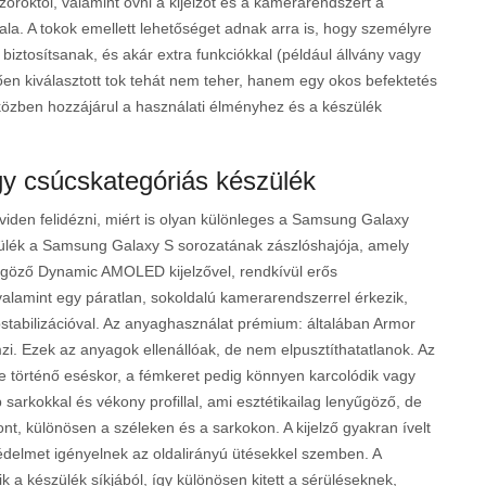
óróktól, valamint óvni a kijelzőt és a kamerarendszert a
la. A tokok emellett lehetőséget adnak arra is, hogy személyre
iztosítsanak, és akár extra funkciókkal (például állvány vagy
ően kiválasztott tok tehát nem teher, hanem egy okos befektetés
özben hozzájárul a használati élményhez és a készülék
y csúcskategóriás készülék
viden felidézni, miért is olyan különleges a Samsung Galaxy
szülék a Samsung Galaxy S sorozatának zászlóshajója, amely
yűgöző Dynamic AMOLED kijelzővel, rendkívül erős
valamint egy páratlan, sokoldalú kamerarendszerrel érkezik,
stabilizációval. Az anyaghasználat prémium: általában Armor
mzi. Ezek az anyagok ellenállóak, de nem elpusztíthatatlanok. Az
e történő eséskor, a fémkeret pedig könnyen karcolódik vagy
 sarkokkal és vékony profillal, ami esztétikailag lenyűgöző, de
nt, különösen a széleken és a sarkokon. A kijelző gyakran ívelt
védelmet igényelnek az oldalirányú ütésekkel szemben. A
 a készülék síkjából, így különösen kitett a sérüléseknek,