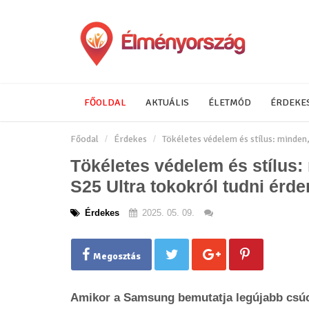
FŐOLDAL
AKTUÁLIS
ÉLETMÓD
ÉRDEKE
Főodal
Érdekes
Tökéletes védelem és stílus: minde
Tökéletes védelem és stílus
S25 Ultra tokokról tudni érd
Érdekes
2025. 05. 09.
Megosztás
Amikor a Samsung bemutatja legújabb csúcs