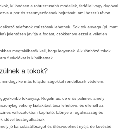
kok, különösen a robusztusabb modellek, fedéllel vagy dugóval
ozva a por és szennyeződések bejutását, ami hosszú távon
delkező telefonok csúszósak lehetnek. Sok tok anyaga (pl. matt
et) jelentősen javítja a fogást, csökkentve ezzel a véletlen
okban megtalálhatók kell, hogy legyenek. A különböző tokok
ra funkciókat is kínálhatnak.
szülnek a tokok?
k mindegyike más tulajdonságokkal rendelkezik védelem,
eggyakoribb tokanyag. Rugalmas, de erős polimer, amely
viszonylag vékony kialakítást tesz lehetővé, és ellenáll az
y színes változatokban kapható. Előnye a rugalmasság és
ok idővel besárgulhatnak.
ly jó karcolásállóságot és ütésvédelmet nyújt, de kevésbé