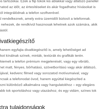
artozékai. Ezek a flip tokok kis ablakkal vagy átlátszó panellel
atod az időt, az értesítéseket és akár fogadhatsz hívásokat is
jól integrálódnak a telefon szoftverével.
l rendelkeznek, amely extra üzemidőt biztosít a telefonnak.
 nehezek, de rendkívül hasznosak lehetnek azok számára, akik
ástól.
ivatkiegészítő
anem egyfajta divatkiegészítő is, amely lehetőséget ad
ot kínálnak színek, minták, textúrák és grafikák terén.
 kiemeli a telefon prémium megjelenését, vagy egy vibráló,
et matt, fényes, bőrhatású, szövetborítású vagy akár átlátszó,
ójával, kedvenc filmed vagy sorozatod motívumaival, vagy
nemcsak a telefonodat óvod, hanem egyúttal kiegészíted a
rezni különböző alkalmakra vagy hangulatokhoz – egy elegáns
bb tok sportoláshoz vagy utazáshoz, és egy vidám, színes tok
xtra tulajdonságok