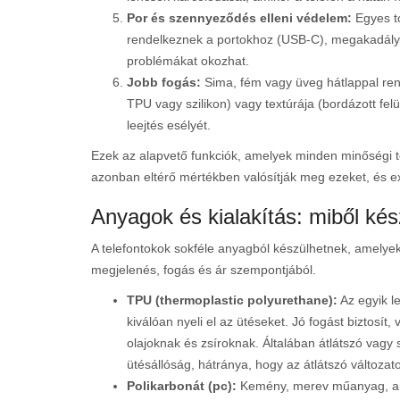
Por és szennyeződés elleni védelem:
Egyes to
rendelkeznek a portokhoz (USB-C), megakadály
problémákat okozhat.
Jobb fogás:
Sima, fém vagy üveg hátlappal ren
TPU vagy szilikon) vagy textúrája (bordázott felül
leejtés esélyét.
Ezek az alapvető funkciók, amelyek minden minőségi t
azonban eltérő mértékben valósítják meg ezeket, és ext
Anyagok és kialakítás: miből ké
A telefontokok sokféle anyagból készülhetnek, amelye
megjelenés, fogás és ár szempontjából.
TPU (thermoplastic polyurethane):
Az egyik l
kiválóan nyeli el az ütéseket. Jó fogást biztosít, 
olajoknak és zsíroknak. Általában átlátszó vag
ütésállóság, hátránya, hogy az átlátszó változat
Polikarbonát (pc):
Kemény, merev műanyag, ame