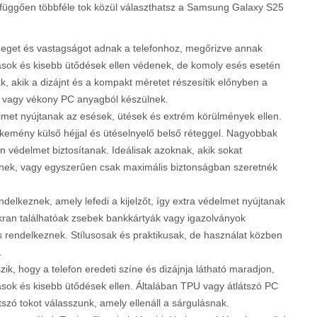
ól függően többféle tok közül választhatsz a Samsung Galaxy S25
meget és vastagságot adnak a telefonhoz, megőrizve annak
lások és kisebb ütődések ellen védenek, de komoly esés esetén
k, akik a dizájnt és a kompakt méretet részesítik előnyben a
 vagy vékony PC anyagból készülnek.
met nyújtanak az esések, ütések és extrém körülmények ellen.
 kemény külső héjjal és ütéselnyelő belső réteggel. Nagyobbak
n védelmet biztosítanak. Ideálisak azoknak, akik sokat
znek, vagy egyszerűen csak maximális biztonságban szeretnék
delkeznek, amely lefedi a kijelzőt, így extra védelmet nyújtanak
kran találhatóak zsebek bankkártyák vagy igazolványok
s rendelkeznek. Stílusosak és praktikusak, de használat közben
.
ik, hogy a telefon eredeti színe és dizájnja látható maradjon,
sok és kisebb ütődések ellen. Általában TPU vagy átlátszó PC
szó tokot válasszunk, amely ellenáll a sárgulásnak.