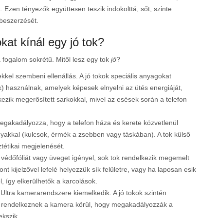
. Ezen tényezők együttesen teszik indokolttá, sőt, szinte
 beszerzését.
kat kínál egy jó tok?
 fogalom sokrétű. Mitől lesz egy tok
jó
?
kel szembeni ellenállás. A jó tokok speciális anyagokat
k) használnak, amelyek képesek elnyelni az ütés energiáját,
lkezik megerősített sarkokkal, mivel az esések során a telefon
egakadályozza, hogy a telefon háza és kerete közvetlenül
gyakkal (kulcsok, érmék a zsebben vagy táskában). A tok külső
ztétikai megjelenését.
 védőfóliát vagy üveget igényel, sok tok rendelkezik megemelt
efont kijelzővel lefelé helyezzük sík felületre, vagy ha laposan esik
el, így elkerülhetők a karcolások.
 Ultra kamerarendszere kiemelkedik. A jó tokok szintén
l rendelkeznek a kamera körül, hogy megakadályozzák a
ekszik.