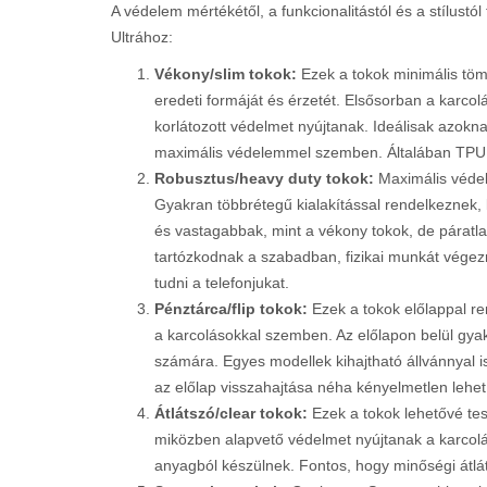
A védelem mértékétől, a funkcionalitástól és a stílust
Ultrához:
Vékony/slim tokok:
Ezek a tokok minimális tö
eredeti formáját és érzetét. Elsősorban a karco
korlátozott védelmet nyújtanak. Ideálisak azokna
maximális védelemmel szemben. Általában TPU
Robusztus/heavy duty tokok:
Maximális védel
Gyakran többrétegű kialakítással rendelkeznek,
és vastagabbak, mint a vékony tokok, de páratla
tartózkodnak a szabadban, fizikai munkát vége
tudni a telefonjukat.
Pénztárca/flip tokok:
Ezek a tokok előlappal ren
a karcolásokkal szemben. Az előlapon belül gya
számára. Egyes modellek kihajtható állvánnyal i
az előlap visszahajtása néha kényelmetlen lehet
Átlátszó/clear tokok:
Ezek a tokok lehetővé tesz
miközben alapvető védelmet nyújtanak a karcolá
anyagból készülnek. Fontos, hogy minőségi átlát