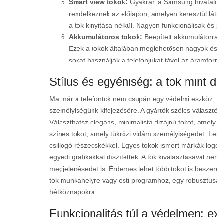
Smart view tokok:
Gyakran a Samsung hivatalos t
rendelkeznek az előlapon, amelyen keresztül láth
a tok kinyitása nélkül. Nagyon funkcionálisak és 
Akkumulátoros tokok:
Beépített akkumulátorra
Ezek a tokok általában meglehetősen nagyok és
sokat használják a telefonjukat távol az áramforr
Stílus és egyéniség: a tok mint d
Ma már a telefontok nem csupán egy védelmi eszköz, h
személyiségünk kifejezésére. A gyártók széles választék
Választhatsz elegáns, minimalista dizájnú tokot, amely
színes tokot, amely tükrözi vidám személyiségedet. Leh
csillogó részecskékkel. Egyes tokok ismert márkák log
egyedi grafikákkal díszítettek. A tok kiválasztásával 
megjelenésedet is. Érdemes lehet több tokot is besze
tok munkahelyre vagy esti programhoz, egy robusztusa
hétköznapokra.
Funkcionalitás túl a védelmen: e