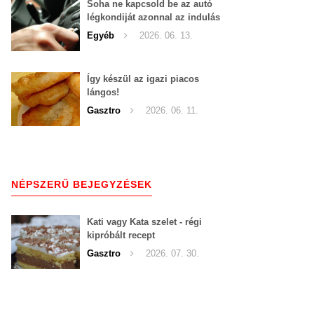
Soha ne kapcsold be az autó
légkondiját azonnal az indulás
után!
Egyéb
2026. 06. 13.
Így készül az igazi piacos
lángos!
Gasztro
2026. 06. 11.
NÉPSZERŰ BEJEGYZÉSEK
Kati vagy Kata szelet - régi
kipróbált recept
Gasztro
2026. 07. 30.