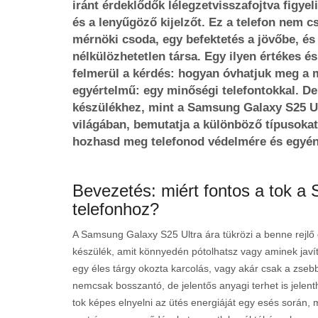
iránt érdeklődők lélegzetvisszafojtva figye
és a lenyűgöző kijelzőt. Ez a telefon nem 
mérnöki csoda, egy befektetés a jövőbe, é
nélkülözhetetlen társa. Egy ilyen értékes 
felmerül a kérdés: hogyan óvhatjuk meg a 
egyértelmű: egy minőségi telefontokkal. D
készülékhez, mint a Samsung Galaxy S25 Ul
világában, bemutatja a különböző típusokat
hozhasd meg telefonod védelmére és egyéni
Bevezetés: miért fontos a tok a
telefonhoz?
A Samsung Galaxy S25 Ultra ára tükrözi a benne rejl
készülék, amit könnyedén pótolhatsz vagy aminek javít
egy éles tárgy okozta karcolás, vagy akár csak a zseb
nemcsak bosszantó, de jelentős anyagi terhet is jelent
tok képes elnyelni az ütés energiáját egy esés során, m