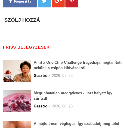
Megosztás
SZÓLJ HOZZÁ
FRISS BEJEGYZÉSEK
Amit a One Chip Challenge tragédiája megtanított
nekünk a csípős kihívásokról
Gasztro
2026. 07. 23.
Megunhatatlan meggyleves - liszt helyett így
sűrítsd!
Gasztro
2026. 06. 25.
A májfolt nem végleges! Így szabadulj meg tőle!