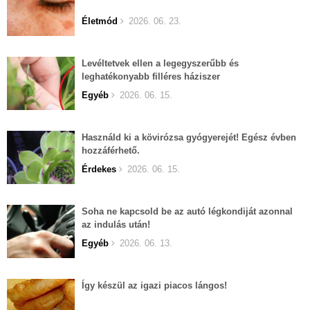
Életmód
2026. 06. 23.
Levéltetvek ellen a legegyszerűbb és
leghatékonyabb filléres háziszer
Egyéb
2026. 06. 15.
Használd ki a kövirózsa gyógyerejét! Egész évben
hozzáférhető.
Érdekes
2026. 06. 15.
Soha ne kapcsold be az autó légkondiját azonnal
az indulás után!
Egyéb
2026. 06. 13.
Így készül az igazi piacos lángos!