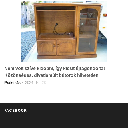
Nem volt szíve kidobni, így kicsit újragondolta!
Közönséges, divatjamúlt bútorok hihetetlen
átalakítása!
Praktikák
2024. 10. 23.
FACEBOOK