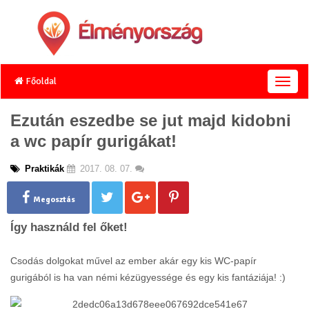
Főoldal
T
o
g
Ezután eszedbe se jut majd kidobni
g
a wc papír gurigákat!
l
e
n
Praktikák
2017. 08. 07.
a
v
Megosztás
i
g
Így használd fel őket!
a
t
Csodás dolgokat művel az ember akár egy kis WC-papír
i
o
gurigából is ha van némi kézügyessége és egy kis fantáziája! :)
n