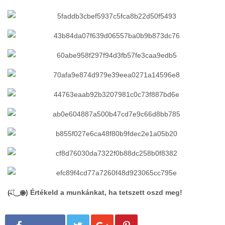
(̶◉͛‿◉̶) Értékeld a munkánkat, ha tetszett oszd meg!