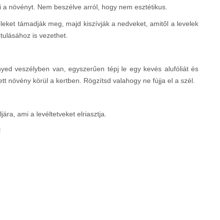
íti a növényt. Nem beszélve arról, hogy nem esztétikus.
veleket támadják meg, majd kiszívják a nedveket, amitől a levelek
tulásához is vezethet.
ed veszélyben van, egyszerűen tépj le egy kevés alufóliát és
tt növény körül a kertben. Rögzítsd valahogy ne fújja el a szél.
ljára, ami a levéltetveket elriasztja.
!