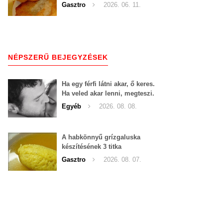
Gasztro
2026. 06. 11.
NÉPSZERŰ BEJEGYZÉSEK
Ha egy férfi látni akar, ő keres.
Ha veled akar lenni, megteszi.
Nem egy nőnek kell tíz
Egyéb
2026. 08. 08.
körömmel belekapaszkodva
mindent feláldozni.
A habkönnyű grízgaluska
készítésének 3 titka
Gasztro
2026. 08. 07.