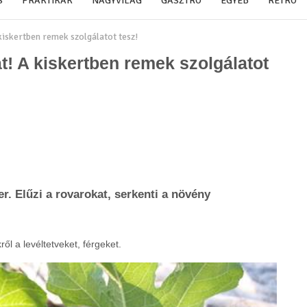
S
PRAKTIKÁK
NAGYVILÁG
GASZTRO
EGYÉB
RETRO
 kiskertben remek szolgálatot tesz!
át! A kiskertben remek szolgálatot
r. Elűzi a rovarokat, serkenti a növény
ől a levéltetveket, férgeket.