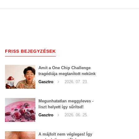
FRISS BEJEGYZÉSEK
Amit a One Chip Challenge
tragédiája megtanított nekünk
a csípős kihívásokról
Gasztro
2026. 07. 23.
Megunhatatlan meggyleves -
liszt helyett így sűrítsd!
Gasztro
2026. 06. 25.
A májfolt nem végleges! Így