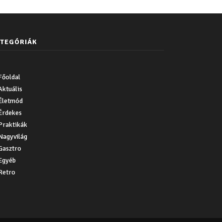
TEGÓRIÁK
Főoldal
Aktuális
Életmód
Érdekes
Praktikák
Nagyvilág
Gasztro
Egyéb
Retro