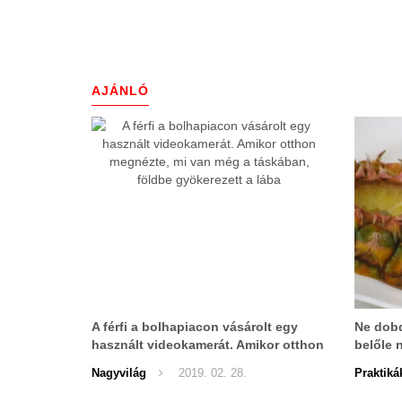
AJÁNLÓ
A férfi a bolhapiacon vásárolt egy
Ne dobd
használt videokamerát. Amikor otthon
belőle 
megnézte, mi van még a táskában,
Nagyvilág
2019. 02. 28.
Praktiká
földbe gyökerezett a lába