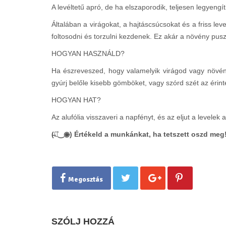
A levéltetű apró, de ha elszaporodik, teljesen legyeng
Általában a virágokat, a hajtáscsúcsokat és a friss le
foltosodni és torzulni kezdenek. Ez akár a növény pusz
HOGYAN HASZNÁLD?
Ha észreveszed, hogy valamelyik virágod vagy növény
gyúrj belőle kisebb gömböket, vagy szórd szét az érinte
HOGYAN HAT?
Az alufólia visszaveri a napfényt, és az eljut a levelek a
(̶◉͛‿◉̶) Értékeld a munkánkat, ha tetszett oszd meg
Megosztás
SZÓLJ HOZZÁ