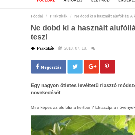
FŐOLDAL
AKTUÁLIS
ÉLETMÓD
ÉRDEKE
Főodal
Praktikák
Ne dobd ki a használt alufóliát! A
Ne dobd ki a használt alufóli
tesz!
Praktikák
2018. 07. 18.
Megosztás
Egy nagyon ötletes levéltetű riasztó módsze
növekedését.
Mire képes az alufólia a kertben? Elriasztja a növényekr