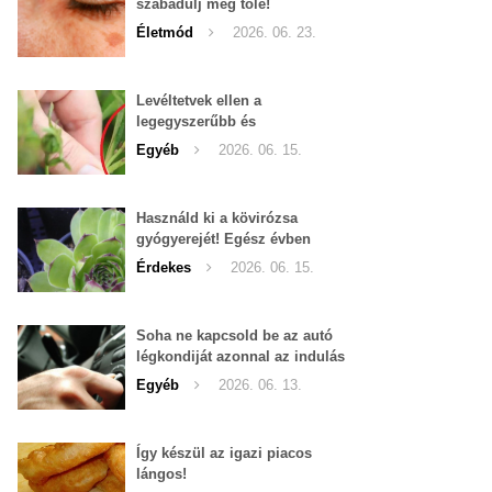
szabadulj meg tőle!
Életmód
2026. 06. 23.
Levéltetvek ellen a
legegyszerűbb és
leghatékonyabb filléres
Egyéb
2026. 06. 15.
háziszer
Használd ki a kövirózsa
gyógyerejét! Egész évben
hozzáférhető.
Érdekes
2026. 06. 15.
Soha ne kapcsold be az autó
légkondiját azonnal az indulás
után!
Egyéb
2026. 06. 13.
Így készül az igazi piacos
lángos!