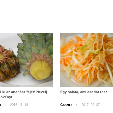
 ki az ananász fejét! Nevelj
Egy saláta, ami csodát tesz
növényt!
k
2016. 11. 18.
Gasztro
2017. 02. 27.