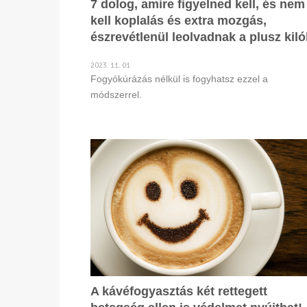
7 dolog, amire figyelned kell, és nem
kell koplalás és extra mozgás,
észrevétlenül leolvadnak a plusz kiló
2023. 11. 01
Fogyókúrázás nélkül is fogyhatsz ezzel a
módszerrel.
A kávéfogyasztás két rettegett