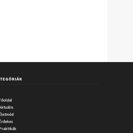
TEGÓRIÁK
Főoldal
Aktuális
Életmód
Érdekes
Praktikák