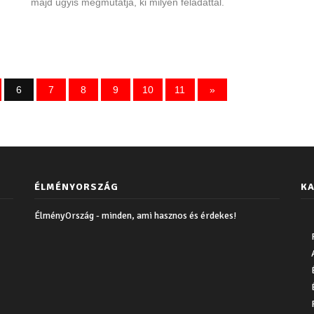
majd úgyis megmutatja, ki milyen feladattal.
6
7
8
9
10
11
»
ÉLMÉNYORSZÁG
KA
ÉlményOrszág - minden, ami hasznos és érdekes!