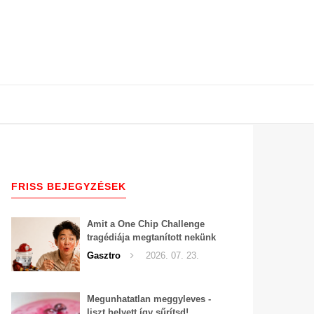
FRISS BEJEGYZÉSEK
Amit a One Chip Challenge
tragédiája megtanított nekünk
a csípős kihívásokról
Gasztro
2026. 07. 23.
Megunhatatlan meggyleves -
liszt helyett így sűrítsd!