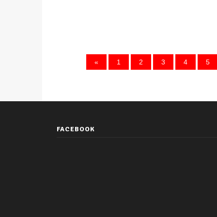
«
1
2
3
4
5
FACEBOOK