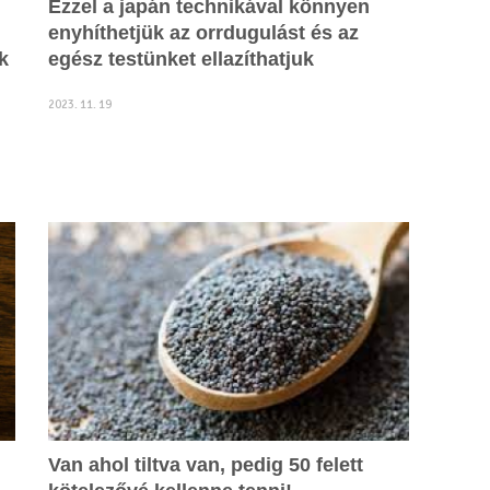
Ezzel a japán technikával könnyen
enyhíthetjük az orrdugulást és az
k
egész testünket ellazíthatjuk
2023. 11. 19
Van ahol tiltva van, pedig 50 felett