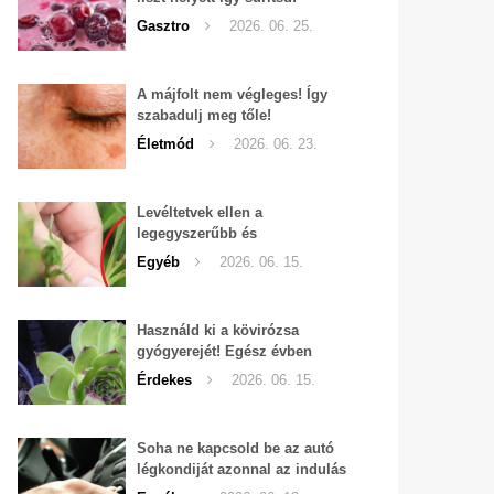
Gasztro
2026. 06. 25.
A májfolt nem végleges! Így
szabadulj meg tőle!
Életmód
2026. 06. 23.
Levéltetvek ellen a
legegyszerűbb és
leghatékonyabb filléres
Egyéb
2026. 06. 15.
háziszer
Használd ki a kövirózsa
gyógyerejét! Egész évben
hozzáférhető.
Érdekes
2026. 06. 15.
Soha ne kapcsold be az autó
légkondiját azonnal az indulás
után!