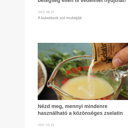
betegség ellen is védelmet nyújthat!
2023. 08. 27
A kutatások ezt mutatják.
Nézd meg, mennyi mindenre
használható a közönséges zselatin
2023. 10. 21