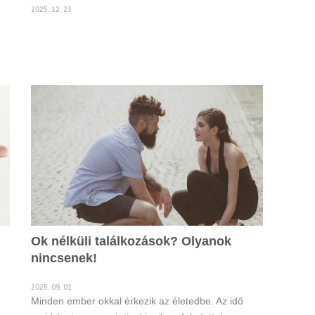
2025. 12. 23
Ok nélküli találkozások? Olyanok
nincsenek!
2025. 09. 01
Minden ember okkal érkezik az életedbe. Az idő